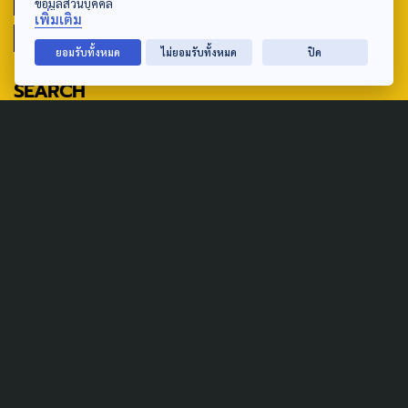
THAIPROTESTS
THE LISTENING
ชายแดนใต้
ข้อมูลส่วนบุคคล
เพิ่มเติม
มหานครภูมิภาค
ยอมรับทั้งหมด
ไม่ยอมรับทั้งหมด
ปิด
SEARCH
ABOUT US & CONTACT US
Address:
ศูนย์สื่อสารวาระทางสังคมและนโยบายสาธารณะ องค์การกระจาย
เสียงและแพร่ภาพสาธารณะแห่งประเทศไทย (สำนักงานใหญ่) 145
ถนนวิภาวดีรังสิต แขวงตลาดบางเขน เขตหลักสี่ กรุงเทพฯ 10210
email: TheActive@thaipbs.or.th
tel: 0-2790-2615