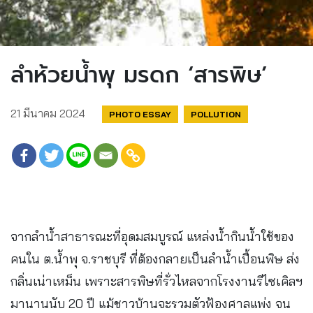
ลำห้วยน้ำพุ มรดก ‘สารพิษ’
21 มีนาคม 2024
PHOTO ESSAY
POLLUTION
จากลำน้ำสาธารณะที่อุดมสมบูรณ์ แหล่งน้ำกินน้ำใช้ของ
คนใน ต.น้ำพุ จ.ราชบุรี ที่ต้องกลายเป็นลำน้ำเปื้อนพิษ ส่ง
กลิ่นเน่าเหม็น เพราะสารพิษที่รั่วไหลจากโรงงานรีไซเคิลฯ
มานานนับ 20 ปี แม้ชาวบ้านจะรวมตัวฟ้องศาลแพ่ง จน