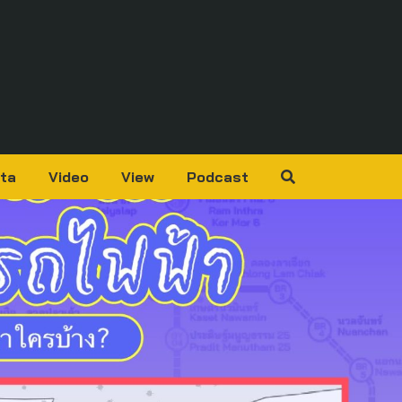
ta
Video
View
Podcast