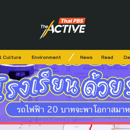
& Culture
Environment
News
Read
Da