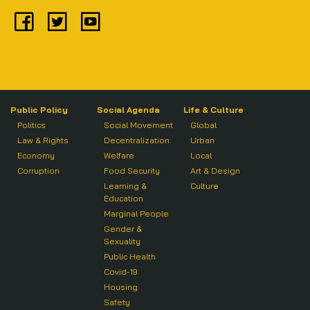
Public Policy
Social Agenda
Life & Culture
Politics
Social Movement
Global
Law & Rights
Decentralization
Urban
Economy
Welfare
Local
Corruption
Food Security
Art & Design
Learning &
Culture
Education
Marginal People
Gender &
Sexuality
Public Health
Covid-19
Housing
Safety