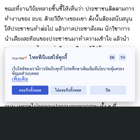
ขณะที่งานวิจัยหลายชิ้นชี้ให้เห็นว่า ประชาชนติดตามการ
ทำงานของ อบจ. ด้วยวิถีทางของเขา ดังนั้นต้องสนับสนุน
ให้ประชาชนทำต่อไป แล้วภาคประชาสังคม นักวิชาการ
นำเสียงสะท้อนของประชาชนมาทำความเข้าใจ แล้วนำ
มาออกแบบกลไกการต่อต้านทุจริตคอร์รัปชัน
ไทยพีบีเอสใช้คุกกี้
EN
TH
เว็บไซต์ของเรามีการจัดเก็บคุกกี้ โปรดศึกษาเพิ่มเติมที่นโยบายคุ้มครอง
ข้อมูลส่วนบุคคล
นอกจากนี้อยากให้ระบบราชการปรับ
การตรวจสอบ
เพิ่มเติม
อย่างเข้มข้นแบบตัดเสื้อโหล
ที่ทำให้ อบจ.ไม่กล้าใช้
ยอมรับทั้งหมด
ไม่ยอมรับทั้งหมด
ปิด
ความคิดสร้างสรรค์ ทำแต่เรื่องเหมือน ๆ กัน อย่างสร้าง
ถนน เพราะไม่อยากแปลกจนถูกตรวจสอบ ทั้ง ๆ ที่
อบจ.ต้องทำเรื่องเฉพาะพื้นที่ของตัวเอง