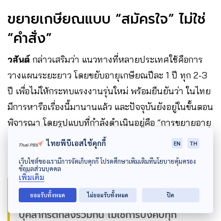
ขยายเกษียณแบบ “สมัครใจ” ไม่ใช่
“คำสั่ง”
วสันต์
กล่าวเสริมว่า แนวทางที่หลายประเทศใช้คือการ
วางแผนระยะยาว โดยขยับอายุเกษียณปีละ 1 ปี ทุก 2-3
ปี เพื่อไม่ให้กระทบแรงงานรุ่นใหม่ พร้อมยืนยันว่า ในไทย
มีการหารือเรื่องนี้มานานแล้ว และปัจจุบันยังอยู่ในขั้นตอน
พิจารณา โดยรูปแบบที่กำลังดำเนินอยู่คือ “การขยายอายุ
เกษียณแบบสมัครใจ”
ไทยพีบีเอสใช้คุกกี้
EN
TH
เว็บไซต์ของเรามีการจัดเก็บคุกกี้ โปรดศึกษาเพิ่มเติมที่นโยบายคุ้มครอง
ข้อมูลส่วนบุคคล
เพิ่มเติม
“การขยายแบบสมัครใจ คือหน่วยงานและ
ยอมรับทั้งหมด
ไม่ยอมรับทั้งหมด
ปิด
บุคลากรตกลงร่วมกัน ไม่ใช่การบังคับทุก