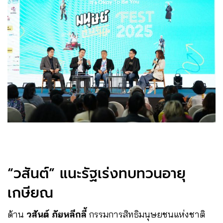
“วสันต์” แนะรัฐเร่งทบทวนอายุ
เกษียณ
ด้าน
วสันต์ ภัยหลีกลี้
กรรมการสิทธิมนุษยชนแห่งชาติ