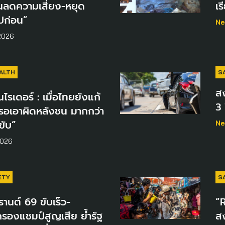
ลดความเสี่ยง-หยุด
เร
ปก่อน”
Ne
2026
ALTH
S
สง
ไรเดอร์ : เมื่อไทยยังแก้
3 
 รอเอาผิดหลังชน มากกว่า
ขับ”
Ne
2026
ETY
S
านต์ 69 ขับเร็ว-
“R
ครองแชมป์สูญเสีย ย้ำรัฐ
ส