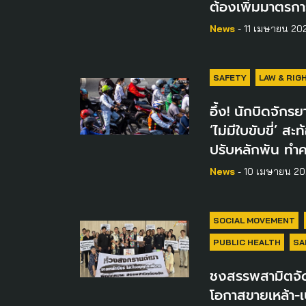
ต้องเพิ่มมาตรการ
News
- 11 เมษายน 20
SAFETY
LAW & RIG
อึ้ง! นักบิดจักร
‘ไม่มีใบขับขี่’ ส
ปรับหลักพัน ทำค
News
- 10 เมษายน 2
SOCIAL MOVEMENT
PUBLIC HEALTH
SA
ชงสรรพสามิตจัด
โอกาสขายเหล้า-เ