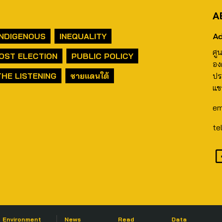
A
Ad
INDIGENOUS
INEQUALITY
ศู
OST ELECTION
PUBLIC POLICY
อง
THE LISTENING
ชายแดนใต้
ปร
แข
em
te
Environment
News
Read
Data