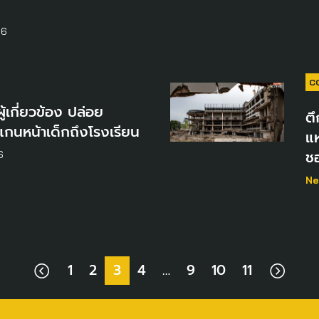
26
C
ู้เกี่ยวข้อง ปล่อย
ตึ
กนหน้าเด็กถึงโรงเรียน
แห
ช
6
Ne
1
2
3
4
…
9
10
11