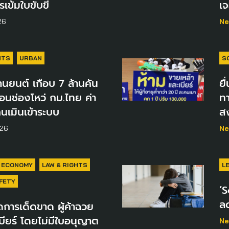
เข้มใบขับขี่
เ
26
Ne
HTS
URBAN
S
ยานยนต์ เกือบ 7 ล้านคัน
ยื
ะท้อนช่องโหว่ กม.ไทย ค่า
ท
นเมินเข้าระบบ
ส
026
Ne
ECONOMY
LAW & RIGHTS
L
FETY
‘S
ล
การเด็ดขาด ผู้ค้าฉวย
บียร์ โดยไม่มีใบอนุญาต
Ne