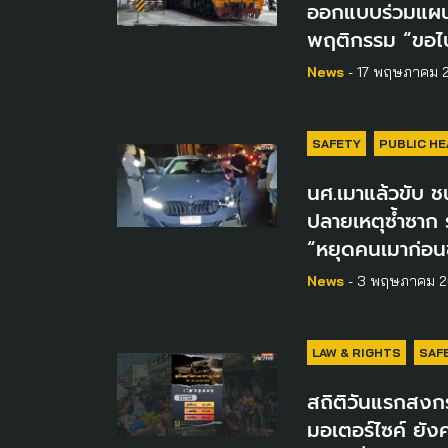
ออกแบบร่วมแผน
พฤติกรรม “ขอไ
News
- 17 พฤษภาคม 
SAFETY
PUBLIC HE
นศ.เมาแล้วขับ ชน
ปลายเหตุซ้ำซาก
“หยุดคนเมาก่อน
News
- 3 พฤษภาคม 
LAW & RIGHTS
SAF
สถิติวันแรกสงกร
มอเตอร์ไซค์ ยัง