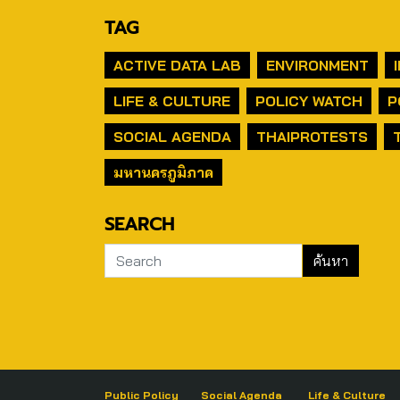
TAG
ACTIVE DATA LAB
ENVIRONMENT
LIFE & CULTURE
POLICY WATCH
P
SOCIAL AGENDA
THAIPROTESTS
มหานครภูมิภาค
SEARCH
Public Policy
Social Agenda
Life & Culture