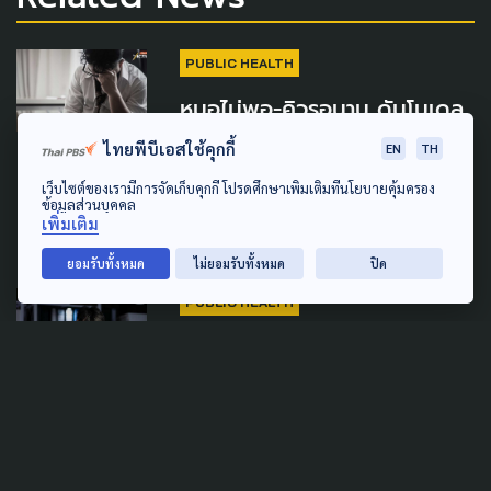
PUBLIC HEALTH
หมอไม่พอ-คิวรอนาน ดันโมเดล
"ดูแลใจด้วยชุมชน" สร้างผู้นำ
ไทยพีบีเอสใช้คุกกี้
EN
TH
การเปลี่ยนแปลงเยียวยาแผลใจ
เว็บไซต์ของเรามีการจัดเก็บคุกกี้ โปรดศึกษาเพิ่มเติมที่นโยบายคุ้มครอง
คนไทย
ข้อมูลส่วนบุคคล
เพิ่มเติม
26 พฤษภาคม 2026
ยอมรับทั้งหมด
ไม่ยอมรับทั้งหมด
ปิด
PUBLIC HEALTH
วาระชาติ! สุขภาพจิต ผสานสุข
ภาวะทางปัญญา ทิศทางใหม่
ของระบบสุขภาพจิตไทย
23 พฤษภาคม 2026