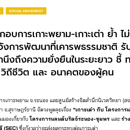
L
SOCIAL MOVEMENT
ะกอบการเกาะพยาม-เกาะเต่า ย้ำ ไม
ังการพัฒนาที่เคารพธรรมชาติ รั
คำนึงถึงความยั่งยืนในระยะยาว ชี้ 
วิถีชีวิต และ อนาคตของผู้คน
กอบการเกาะพยาม จ.ระนอง และศูนย์สร้างจิตสำนึกนิเวศวิทยา (สจน
า จ.สุราษฎร์ธานี จัดวงพูดคุยเรื่อง
“เกาะเต่า กับ โครงการแ
ุมมองเกี่ยวกับ
โครงการแลนด์บริดจ์ระนอง-ชุมพร
และ
ร่า
้ (SEC)
ซึ่งกังวลว่าจะส่งผลกระทบต่อเกาะเต่า