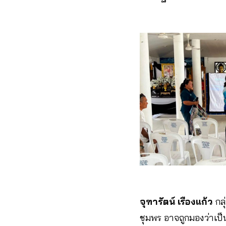
จุฑารัตน์ เรืองแก้ว
กล
ชุมพร อาจถูกมองว่าเ