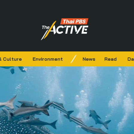
& Culture
Environment
News
Read
Da