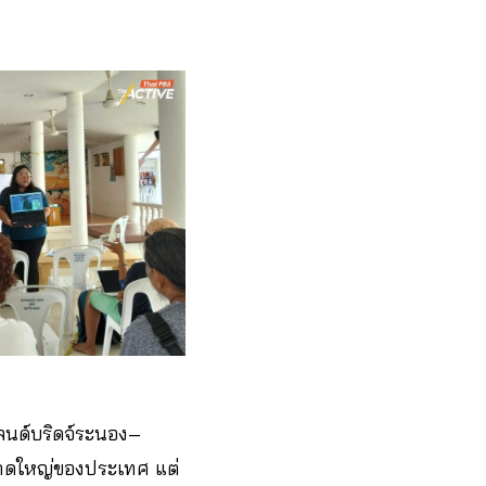
แลนด์บริดจ์ระนอง–
าดใหญ่ของประเทศ แต่