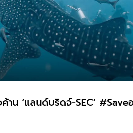
ือค้าน ‘แลนด์บริดจ์-SEC’ #Sav