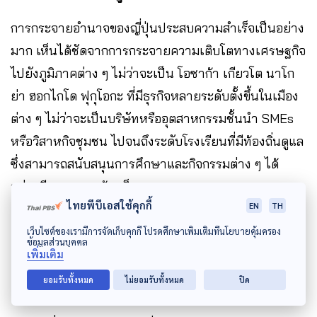
การกระจายอำนาจของญี่ปุ่นประสบความสำเร็จเป็นอย่าง
มาก เห็นได้ชัดจากการกระจายความเติบโตทางเศรษฐกิจ
ไปยังภูมิภาคต่าง ๆ ไม่ว่าจะเป็น โอซาก้า เกียวโต นาโก
ย่า ฮอกไกโด ฟุกุโอกะ ที่มีธุรกิจหลายระดับตั้งขึ้นในเมือง
ต่าง ๆ ไม่ว่าจะเป็นบริษัทหรืออุตสาหกรรมชั้นนำ SMEs
หรือวิสาหกิจชุมชน ไปจนถึงระดับโรงเรียนที่มีท้องถิ่นดูแล
ซึ่งสามารถสนับสนุนการศึกษาและกิจกรรมต่าง ๆ ได้
อย่างมีระบบและเข้มแข็ง
ไทยพีบีเอสใช้คุกกี้
EN
TH
เว็บไซต์ของเรามีการจัดเก็บคุกกี้ โปรดศึกษาเพิ่มเติมที่นโยบายคุ้มครอง
ข้อมูลส่วนบุคคล
เพิ่มเติม
มองไทย “มอบภารกิจ ไม่เท่ากับ
ยอมรับทั้งหมด
ไม่ยอมรับทั้งหมด
ปิด
กระจายอำนาจ”