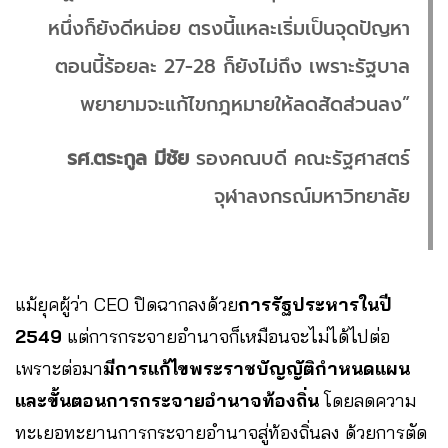
หนึ่งก็ยังดีหน่อย ตรงนี้แหละเริ่มเป็นจุดปัญหา
ตอนนี้ร้อยละ 27-28 ก็ยังไม่ถึง เพราะรัฐบาล
พยายามจะแก้ไขกฎหมายให้ลดสัดส่วนลง”
รศ.ตระกูล มีชัย
รองคณบดี คณะรัฐศาสตร์
จุฬาลงกรณ์มหาวิทยาลัย
แม้ยุคผู้ว่า CEO ปิดฉากลงด้วย
การรัฐประหารในปี
2549
แต่การกระจายอำนาจก็เหมือนจะไม่ได้ไปต่อ
เพราะต่อมา
มีการแก้ไขพระราชบัญญัติกำหนดแผน
และขั้นตอนการกระจายอำนาจท้องถิ่น
โดยลดความ
ทะเยอทะยานการกระจายอำนาจสู่ท้องถิ่นลง ด้วยการตัด