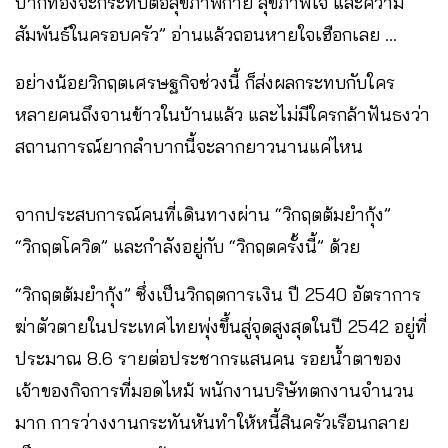
ปากท้องจะกระทบต่อสุขภาพกาย สุขภาพใจ และความ
สัมพันธ์ในครอบครัว” อ่านแล้วถอนหายใจเฮือกเลย …
อย่างน้อยวิกฤตเศรษฐกิจช่วงนี้ ก็ส่งผลกระทบกับใคร
หลายคนถึงจานข้าวในบ้านแล้ว และไม่มีใครกล้าฟันธงว่า
สถานการณ์ยากลำบากนี้จะลากยาวนานแค่ไหน
จากประสบการณ์คนที่เดินทางผ่าน “วิกฤตต้มยำกุ้ง”
“วิกฤตโควิด” และกำลังอยู่กับ “วิกฤตครั้งนี้” ด้วย
“วิกฤตต้มยำกุ้ง” ซึ่งเป็นวิกฤตการเงิน ปี 2540 อัตราการ
ฆ่าตัวตายในประเทศไทยพุ่งขึ้นสู่จุดสูงสุดในปี 2542 อยู่ที่
ประมาณ 8.6 รายต่อประชากรแสนคน รอยน้ำตาของ
เจ้าของกิจการที่มอดไหม้ พนักงานบริษัทตกงานจำนวน
มาก การว่างงานกระทันหันทำให้หนี้สินครัวเรือนกลาย