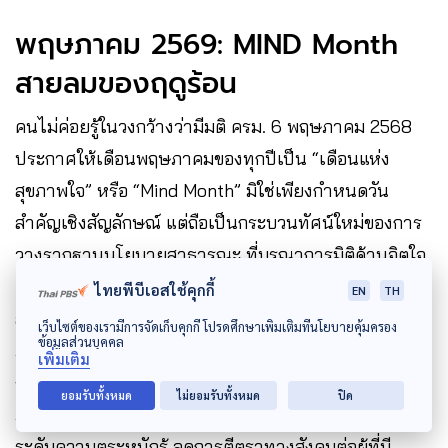
พฤษภาคม 2569: MIND Month
สายลมของฤดูร้อน
คนไม่ค่อยรู้ในวงกว้างว่ามีมติ ครม. 6 พฤษภาคม 2568
ประกาศให้เดือนพฤษภาคมของทุกปีเป็น “เดือนแห่ง
สุขภาพใจ” หรือ “Mind Month” มิใช่เพียงกำหนดวัน
สำคัญเชิงสัญลักษณ์ แต่ถือเป็นกระบวนทัศน์ใหม่ของการ
วางรากฐานนโยบายสาธารณะ ที่บูรณาการมิติด้านจิตใจ
เข้าสู่โครงสร้างการพัฒนาประเทศอย่างเป็นระบบ ให้กรม
ไทยพีบีเอสใช้คุกกี้
EN
TH
สุขภาพจิต กระทรวงสาธารณสุข ขับเคลื่อนร่วมกับภาค
เว็บไซต์ของเรามีการจัดเก็บคุกกี้ โปรดศึกษาเพิ่มเติมที่นโยบายคุ้มครอง
ข้อมูลส่วนบุคคล
ภาคประชาชน ภาคประชาสังคม ภาคเอกชนร่วมกับหน่วย
เพิ่มเติม
งานอื่น ๆ “นอกพื้นที่สุขภาพ” “นอกพื้นที่ของโรงพยาบาล”
ยอมรับทั้งหมด
ไม่ยอมรับทั้งหมด
ปิด
ภายใต้ยุทธศาสตร์ “สุขภาพใจเป็นเรื่องของทุกคน” เพื่อยก
ระดับความตระหนักรู้ ลดการตีตราทางสังคมต่อผู้ที่มี