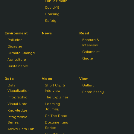
Public Health
Covid-19
Housing
Safety
Environment
News
Read
Pollution
Feature &
Interview
Disaster
Columnist
Climate Change
Quote
Agriculture
Sustainable
Data
Video
View
Data
Short Clip &
Gallery
Visualization
Interview
Photo Essay
Infographic
The Explainer
Visual Note
Learning
Journey
Knowledge
On The Road
Infographic
Series
Documentary
Series
Active Data Lab