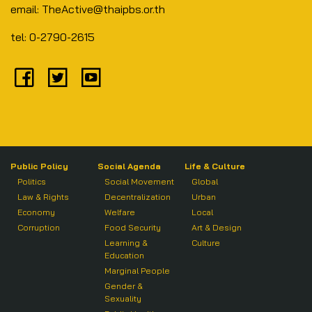
email: TheActive@thaipbs.or.th
tel: 0-2790-2615
Public Policy
Social Agenda
Life & Culture
Politics
Social Movement
Global
Law & Rights
Decentralization
Urban
Economy
Welfare
Local
Corruption
Food Security
Art & Design
Learning &
Culture
Education
Marginal People
Gender &
Sexuality