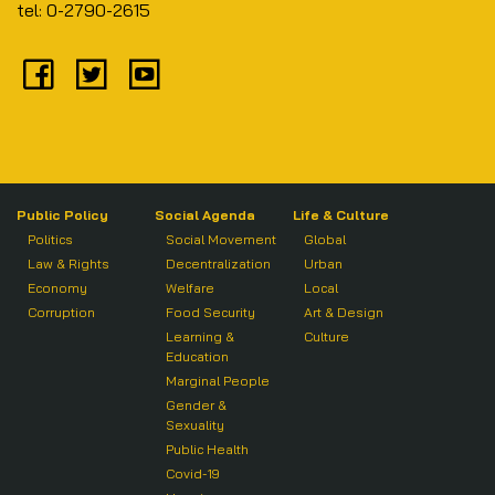
tel: 0-2790-2615
Public Policy
Social Agenda
Life & Culture
Politics
Social Movement
Global
Law & Rights
Decentralization
Urban
Economy
Welfare
Local
Corruption
Food Security
Art & Design
Learning &
Culture
Education
Marginal People
Gender &
Sexuality
Public Health
Covid-19