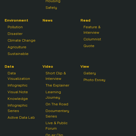
Housing
Safety
Environment
News
Read
Pollution
Feature &
Interview
Disaster
Columnist
Climate Change
Quote
Agriculture
Sustainable
Data
Video
View
Data
Short Clip &
Gallery
Visualization
Interview
Photo Essay
Infographic
The Explainer
Visual Note
Learning
Journey
Knowledge
On The Road
Infographic
Series
Documentary
Series
Active Data Lab
Live & Public
Forum
On air Clip