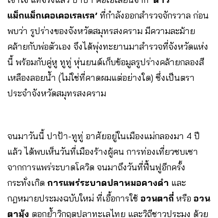
แม็กแม็กเคอเคอเรลเรล’
ที่กำลังออกสำรวจจักรวาล ก่อน
พบว่า รูปร่างของจังหวัดสมุทรสงคราม มีความละม้าย
คล้ายกับพ่อตัวเอง จึงได้พุ่งทะยานมาสำรวจที่จังหวัดแห่ง
นี้ พร้อมกับคู่หู ทูทู่ หุ่นยนต์เก็บข้อมูลรูปร่างคล้ายกลองสี
เหลืองลอยน้ำ (ไม่ใช่ที่คาดผมแต่อย่างใด) ซึ่งเป็นตรา
ประจำจังหวัดสมุทรสงคราม
จนมาวันนี้ ปาป้า-ทูทู่
อาศัยอยู่ในเมืองแม่กลองมา 4 ปี
แล้ว ได้พบเห็นวันที่เมืองร้างผู้คน การท่องเที่ยวซบเซา
จากการแพร่ระบาดโควิด จนมาถึงวันที่ฟื้นฟูอีกครั้ง
กระทั่งเกิด
การแพร่ระบาดปลาหมอคางดำ
และ
กฎหมายประมงฉบับใหม่ ที่เอื้อการใช้
อวนตาถี่
หรือ
อวน
ตามุ้ง
ตอกย้ำวิกฤตปลาทะเลไทย และวิถีชาวประมง ด้วย