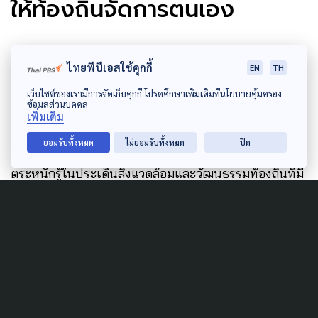
ให้ท้องถิ่นจัดการตนเอง
ปาป้า-ทูทู่
และมาสคอตประจำท้องถิ่นอื่น ๆ จึงไม่ได้เป็น
ไทยพีบีเอสใช้คุกกี้
EN
TH
เพียงตัวการ์ตูนเพื่อความบันเทิง หรือการโปรโมตการท่อง
เว็บไซต์ของเรามีการจัดเก็บคุกกี้ โปรดศึกษาเพิ่มเติมที่นโยบายคุ้มครอง
เที่ยวเท่านั้น แต่เป็นเครื่องมือการสื่อสารที่ทรงพลังในการ
ข้อมูลส่วนบุคคล
เพิ่มเติม
สร้างความเปลี่ยนแปลงในสังคม เป็นเสียงแทนปลาทูแม่
ยอมรับทั้งหมด
ไม่ยอมรับทั้งหมด
ปิด
กลองที่กำลังจะหมดไป และเป็นสื่อกลางในการสร้างความ
ตระหนักรู้ในประเด็นสิ่งแวดล้อมและวัฒนธรรมท้องถิ่นที่มี
คุณค่า สิ่งเหล่านี้เกิดขึ้นได้ เพราะผู้สร้างอย่าง เต เชื่อว่า
ปาป้า-ทูทู่ นั้นมีชีวิต และมีความคิดเป็นของตัวเอง
เมื่อถอยออกมามองในภาพกว้าง ประเทศไทยเราเต็มไป
ด้วยต้นทุนทางวัฒนธรรมที่มหาศาล ซึ่งทางรัฐบาลเองก็