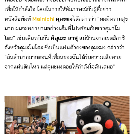
เพื่อให้กำลังใจ โดยในการให้สัมภาษณ์กับผู้สื่อข่าว
หนังสือพิมพ์
Mainichi
คุมะมง
ได้กล่าวว่า “ผมมีความสุข
มาก ผมจะพยายามอย่างเต็มที่ไปพร้อมกับชาวคุมาโม
โตะ” เช่นเดียวกันกับ
คินุเอะ นาสุ
แม่บ้านจากเขตฮิกาชิ
จังหวัดคุมะโมโตะ ซึ่งเป็นแฟนตัวยงของคุมะมง กล่าวว่า
“ฉันลำบากมากตอนที่เพื่อนของฉันได้รับความเสียหาย
จากแผ่นดินไหว แต่คุมะมงคอยให้กำลังใจฉันเสมอ”