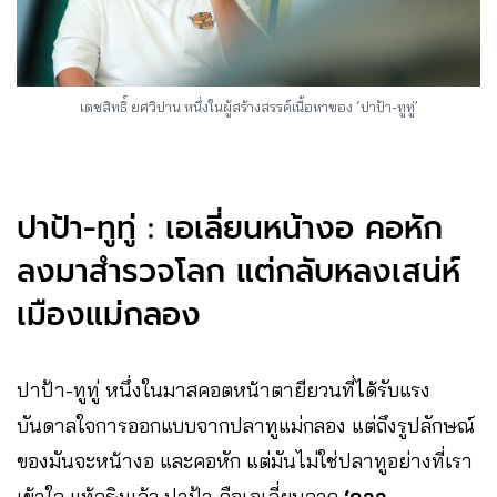
เตชสิทธิ์ ยศวิปาน หนึ่งในผู้สร้างสรรค์เนื้อหาของ ‘ปาป้า-ทูทู่’
ปาป้า-ทูทู่ : เอเลี่ยนหน้างอ คอหัก
ลงมาสำรวจโลก แต่กลับหลงเสน่ห์
เมืองแม่กลอง
ปาป้า-ทูทู่ หนึ่งในมาสคอตหน้าตายียวนที่ได้รับแรง
บันดาลใจการออกแบบจากปลาทูแม่กลอง แต่ถึงรูปลักษณ์
ของมันจะหน้างอ และคอหัก แต่มันไม่ใช่ปลาทูอย่างที่เรา
เข้าใจ แท้จริงแล้ว ปาป้า
คือเอเลี่ยนจาก
‘ดาว