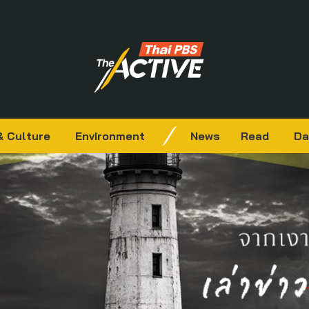
& Culture
Environment
News
Read
Da