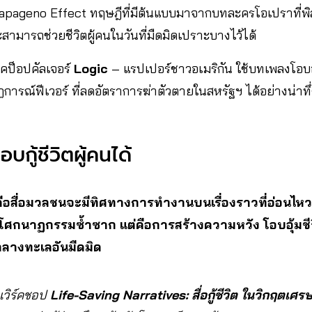
apageno Effect ทฤษฎีที่มีต้นแบบมาจากบทละครโอเปราที่พิสูจน
สามารถช่วยชีวิตผู้คนในวันที่มืดมิดเปราะบางไว้ได้
ุคป็อปคัลเจอร์
Logic
– แรปเปอร์ชาวอเมริกัน ใช้บทเพลงโอบอุ้ม
ณ์ฟีเวอร์ ที่ลดอัตราการฆ่าตัวตายในสหรัฐฯ ได้อย่างน่าทึ่
อบกู้ชีวิตผู้คนได้
ือสื่อมวลชนจะมีทิศทางการทำงานบนเรื่องราวที่อ่อนไหวอย่
กนาฏกรรมซ้ำซาก แต่คือการสร้างความหวัง โอบอุ้มชีวิ
ลางทะเลอันมืดมิด
กเวิร์คชอป
Life-Saving Narratives: สื่อกู้ชีวิต ในวิกฤตเศ