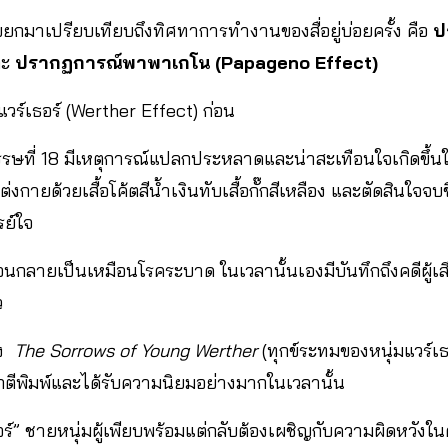
บยกมาเปรียบเทียบถึงทิศทาการทำงานของสื่อยู่บ่อยครั้ง คือ
ป
ละ
ปรากฏการณ์พาพาเกโน (Papageno Effect)
วร์เธอร์ (Werther Effect) ก่อน
ที่ 18 มีเหตุการณ์แปลกประหลาดและน่าสะเทือนใจเกิดขึ้นในยุโร
ยด้วยเสื้อโค้ตสีน้ำเงินทับเสื้อกั๊กสีเหลือง และตัดสินใจจบช
รย์ใจ
ลายเป็นเหมือนโรคระบาด ในเวลานั้นเองมีบันทึกถึงคดีผู้เสียช
ว
อง
The Sorrows of Young Werther
(ทุกข์ระทมของหนุ่มแวร์เ
กตีพิมพ์และได้รับความนิยมอย่างมากในเวลานั้น
เธอร์” ชายหนุ่มผู้เพียบพร้อมแต่กลับต้องเผชิญกับความผิดหวังใ