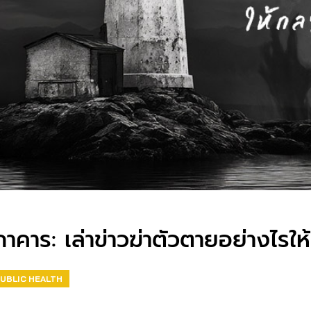
คาร: เล่าข่าวฆ่าตัวตายอย่างไรให
UBLIC HEALTH