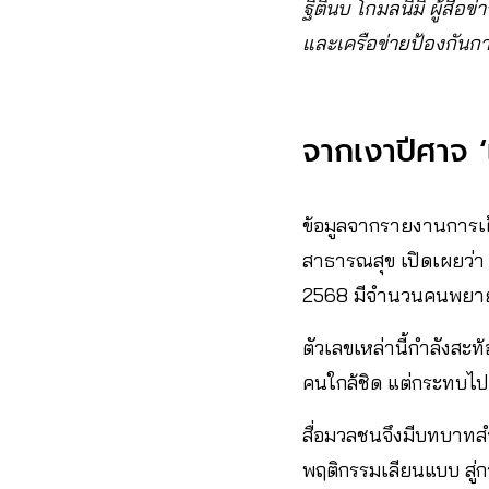
ฐิตินบ โกมลนิมิ ผู้สื
และเครือข่ายป้องกันกา
จากเงาปีศาจ ‘แ
ข้อมูลจากรายงานการเ
สาธารณสุข เปิดเผยว่า
2568 มีจำนวนคนพยายาม
ตัวเลขเหล่านี้กำลังส
คนใกล้ชิด แต่กระทบไปถ
สื่อมวลชนจึงมีบทบาทส
พฤติกรรมเลียนแบบ สู่ก