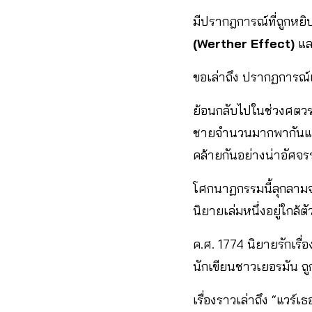
มีปรากฎการณ์ที่ถูกหยิ
(Werther Effect)
แ
ขอเล่าถึง ปรากฏการณ์แ
ย้อนกลับไปในช่วงศตวรรษ
ชายจำนวนมากพากันแต่งกา
คล้ายกันอย่างน่าอัศจร
โศกนาฏกรรมนี้ลุกลามจนก
นิยายเล่มหนึ่งอยู่ใกล้ตั
ค.ศ. 1774 นิยายรักเรื่
นักเขียนชาวเยอรมัน ถู
เรื่องราวเล่าถึง “แวร์