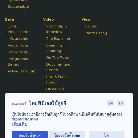
Sustainable
Data
Video
View
Data
Short Clip &
Gallery
Visualization
Interview
Photo Essay
Infographic
The Explainer
Visual Note
Learning
Journey
Knowledge
On The Road
Infographic
Series
Documentary
Series
Active Data Lab
Live & Public
Forum
On air Clip
Podcast
ไทยพีบีเอสใช้คุกกี้
EN
TH
The Active
เว็บไซต์ของเรามีการจัดเก็บคุกกี้ โปรดศึกษาเพิ่มเติมที่นโยบายคุ้มครอง
Active Talk
ข้อมูลส่วนบุคคล
เพิ่มเติม
© 2020 องค์การกระจายเสียงและแพร่ภาพสาธารณะแห่ง
ยอมรับทั้งหมด
ไม่ยอมรับทั้งหมด
ปิด