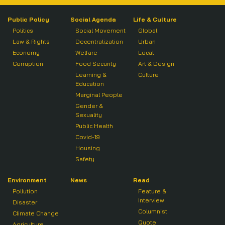
Public Policy
Social Agenda
Life & Culture
Politics
Social Movement
Global
Law & Rights
Decentralization
Urban
Economy
Welfare
Local
Corruption
Food Security
Art & Design
Learning &
Culture
Education
Marginal People
Gender &
Sexuality
Public Health
Covid-19
Housing
Safety
Environment
News
Read
Pollution
Feature &
Interview
Disaster
Columnist
Climate Change
Quote
Agriculture