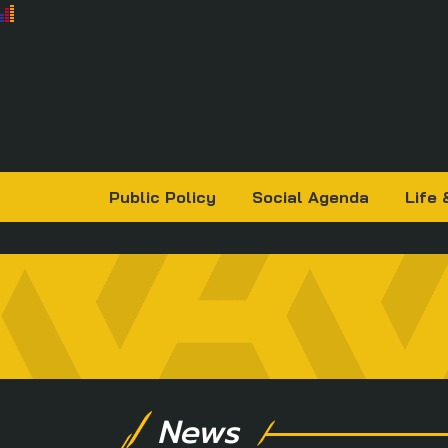
Public Policy
Social Agenda
Life 
News