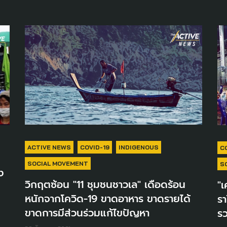
ACTIVE NEWS
COVID-19
INDIGENOUS
C
SOCIAL MOVEMENT
S
ง
วิกฤตซ้อน "11 ชุมชนชาวเล" เดือดร้อน
"เ
หนักจากโควิด-19 ขาดอาหาร ขาดรายได้
รา
ขาดการมีส่วนร่วมแก้ไขปัญหา
ร