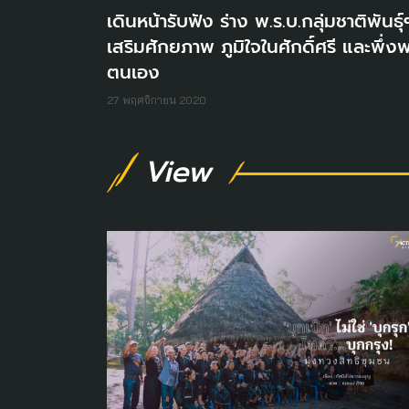
เดินหน้ารับฟัง ร่าง พ.ร.บ.กลุ่มชาติพันธุ์
เสริมศักยภาพ ภูมิใจในศักดิ์ศรี และพึ่ง
ตนเอง
27 พฤศจิกายน 2020
View