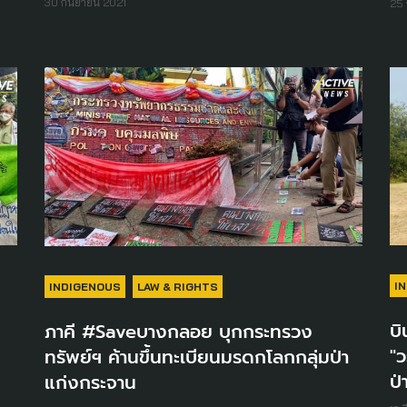
30 กันยายน 2021
25 
I
INDIGENOUS
LAW & RIGHTS
บิ
ภาคี #Saveบางกลอย บุกกระทรวง
ก
"ว
ทรัพย์ฯ ค้านขึ้นทะเบียนมรดกโลกกลุ่มป่า
ป่
แก่งกระจาน