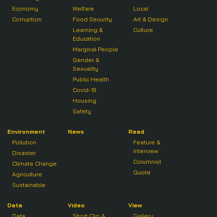
Economy
Welfare
Local
Corruption
Food Security
Art & Design
Learning &
Culture
Education
Marginal People
Gender &
Sexuality
Public Health
Covid-19
Housing
Safety
Environment
News
Read
Pollution
Feature &
Interview
Disaster
Columnist
Climate Change
Quote
Agriculture
Sustainable
Data
Video
View
Data
Short Clip &
Gallery