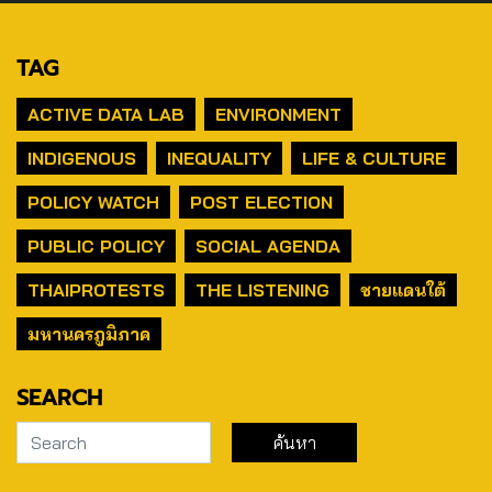
TAG
ACTIVE DATA LAB
ENVIRONMENT
INDIGENOUS
INEQUALITY
LIFE & CULTURE
POLICY WATCH
POST ELECTION
PUBLIC POLICY
SOCIAL AGENDA
THAIPROTESTS
THE LISTENING
ชายแดนใต้
มหานครภูมิภาค
SEARCH