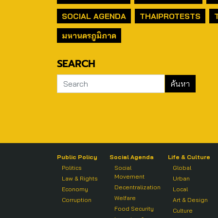
SOCIAL AGENDA
THAIPROTESTS
มหานครภูมิภาค
SEARCH
Public Policy
Social Agenda
Life & Culture
Politics
Social
Global
Movement
Law & Rights
Urban
Decentralization
Economy
Local
Welfare
Corruption
Art & Design
Food Security
Culture