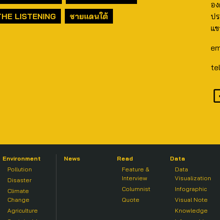
อง
THE LISTENING
ชายแดนใต้
ปร
แข
em
te
Environment
News
Read
Data
Pollution
Feature &
Data
Interview
Visualization
Disaster
Columnist
Infographic
Climate
Change
Quote
Visual Note
Agriculture
Knowledge