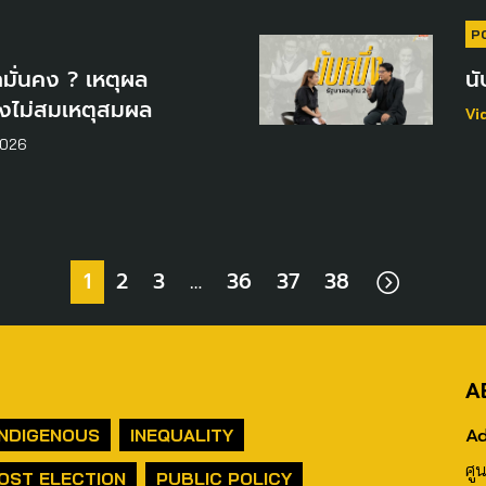
P
มั่นคง ? เหตุผล
นั
่ยังไม่สมเหตุสมผล
Vi
2026
1
2
3
…
36
37
38
A
Ad
INDIGENOUS
INEQUALITY
ศู
OST ELECTION
PUBLIC POLICY