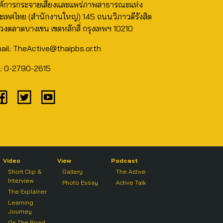
ค์การกระจายเสียงและแพร่ภาพสาธารณะแห่ง
ะเทศไทย (สำนักงานใหญ่) 145 ถนนวิภาวดีรังสิต
วงตลาดบางเขน เขตหลักสี่ กรุงเทพฯ 10210
ail: TheActive@thaipbs.or.th
l: 0-2790-2615
Video
View
Podcast
Short Clip &
Gallery
The Active
Interview
Photo Essay
Active Talk
The Explainer
Learning
Journey
On The Road