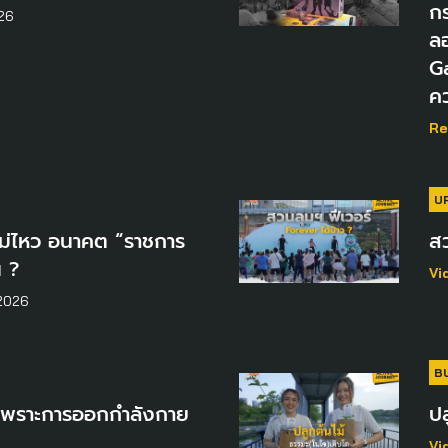
กร
26
ลอ
Ga
ค
Re
U
ม่ไหว อนาคต “ราชการ
สว
น ?
Vi
2026
B
์ เพราะการออกกำลังกาย
ปล
Vi