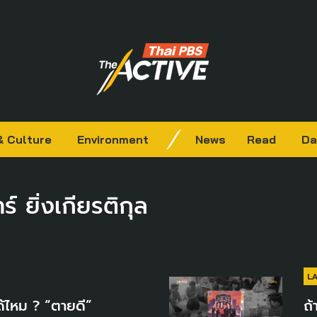
& Culture
Environment
News
Read
Da
์ ยิ่งเกียรติกุล
L
ด้ไหม ? “ตายดี”
ถ้