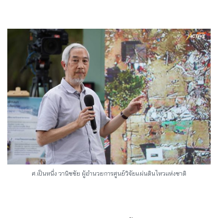
ศ.เป็นหนึ่ง วานิชชัย ผู้อำนวยการศูนย์วิจัยแผ่นดินไหวแห่งชาติ