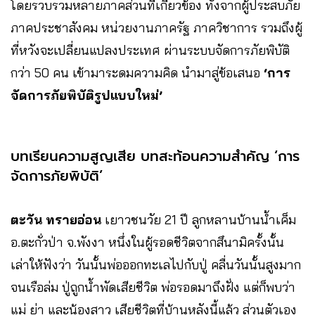
โดยรวบรวมหลายภาคส่วนที่เกี่ยวข้อง ทั้งจากผู้ประสบภัย
ภาคประชาสังคม หน่วยงานภาครัฐ ภาควิชาการ รวมถึงผู้
ที่หวังจะเปลี่ยนแปลงประเทศ ผ่านระบบจัดการภัยพิบัติ
กว่า 50 คน เข้ามาระดมความคิด นำมาสู่ข้อเสนอ
‘การ
จัดการภัยพิบัติรูปแบบใหม่’
บทเรียนความสูญเสีย บทสะท้อนความสำคัญ ‘การ
จัดการภัยพิบัติ’
ตะวัน ทรายอ่อน
เยาวชนวัย 21 ปี ลูกหลานบ้านน้ำเค็ม
อ.ตะกั่วป่า จ.พังงา หนึ่งในผู้รอดชีวิตจากสึนามิครั้งนั้น
เล่าให้ฟังว่า วันนั้นพ่อออกทะเลไปกับปู่ คลื่นวันนั้นสูงมาก
จนเรือล่ม ปู่ถูกน้ำพัดเสียชีวิต พ่อรอดมาถึงฝั่ง แต่ก็พบว่า
แม่ ย่า และน้องสาว เสียชีวิตที่บ้านหลังนี้แล้ว ส่วนตัวเอง