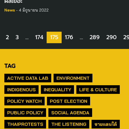
ผลเยอะ”
News
- 4 มิถุนายน 2022
2
3
…
174
175
176
…
289
290
29
TAG
ACTIVE DATA LAB
ENVIRONMENT
INDIGENOUS
INEQUALITY
LIFE & CULTURE
POLICY WATCH
POST ELECTION
PUBLIC POLICY
SOCIAL AGENDA
THAIPROTESTS
THE LISTENING
ชายแดนใต้