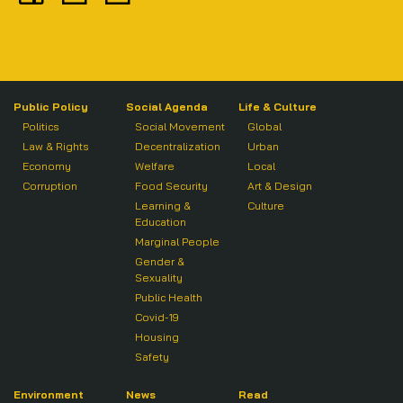
Public Policy
Social Agenda
Life & Culture
Politics
Social Movement
Global
Law & Rights
Decentralization
Urban
Economy
Welfare
Local
Corruption
Food Security
Art & Design
Learning &
Culture
Education
Marginal People
Gender &
Sexuality
Public Health
Covid-19
Housing
Safety
Environment
News
Read