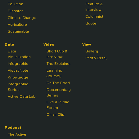
Pollution
Feature &
Interview
Disaster
Columnist
Climate Change
Quote
Agriculture
Sustainable
Data
Video
View
Data
Short Clip &
Gallery
Visualization
Interview
Photo Essay
Infographic
The Explainer
Visual Note
Learning
Journey
Knowledge
On The Road
Infographic
Series
Documentary
Series
Active Data Lab
Live & Public
Forum
On air Clip
Podcast
The Active