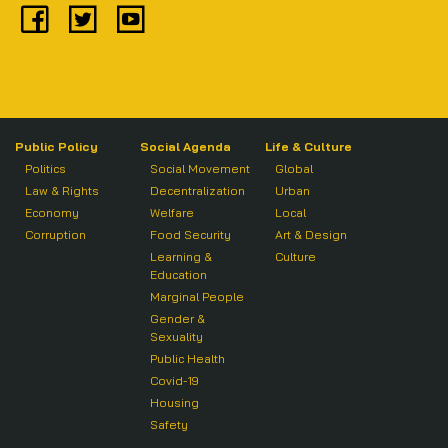
Public Policy
Social Agenda
Life & Culture
Politics
Social Movement
Global
Law & Rights
Decentralization
Urban
Economy
Welfare
Local
Corruption
Food Security
Art & Design
Learning &
Culture
Education
Marginal People
Gender &
Sexuality
Public Health
Covid-19
Housing
Safety