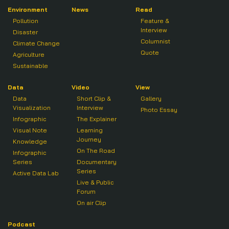
Environment
News
Read
Pollution
Feature &
Interview
Disaster
Columnist
Climate Change
Quote
Agriculture
Sustainable
Data
Video
View
Data
Short Clip &
Gallery
Visualization
Interview
Photo Essay
Infographic
The Explainer
Visual Note
Learning
Journey
Knowledge
On The Road
Infographic
Series
Documentary
Series
Active Data Lab
Live & Public
Forum
On air Clip
Podcast