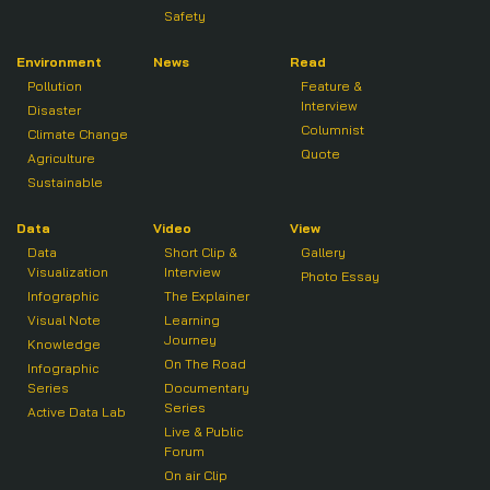
Safety
Environment
News
Read
Pollution
Feature &
Interview
Disaster
Columnist
Climate Change
Quote
Agriculture
Sustainable
Data
Video
View
Data
Short Clip &
Gallery
Visualization
Interview
Photo Essay
Infographic
The Explainer
Visual Note
Learning
Journey
Knowledge
On The Road
Infographic
Series
Documentary
Series
Active Data Lab
Live & Public
Forum
On air Clip