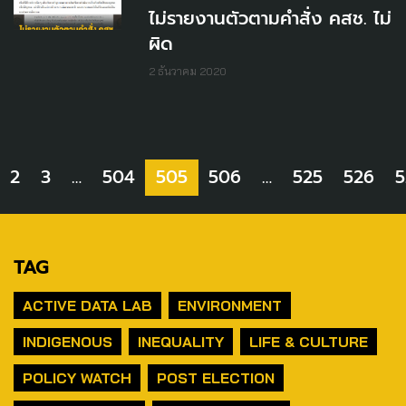
ไม่รายงานตัวตามคำสั่ง คสช. ไม่
ผิด
2 ธันวาคม 2020
2
3
…
504
505
506
…
525
526
5
TAG
ACTIVE DATA LAB
ENVIRONMENT
INDIGENOUS
INEQUALITY
LIFE & CULTURE
POLICY WATCH
POST ELECTION