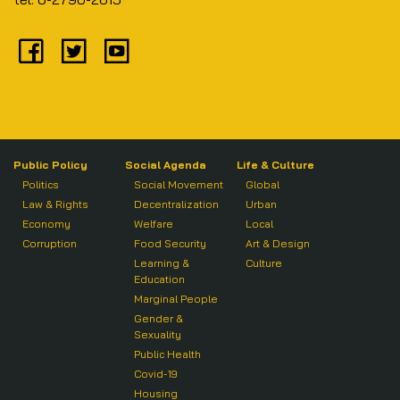
Public Policy
Social Agenda
Life & Culture
Politics
Social Movement
Global
Law & Rights
Decentralization
Urban
Economy
Welfare
Local
Corruption
Food Security
Art & Design
Learning &
Culture
Education
Marginal People
Gender &
Sexuality
Public Health
Covid-19
Housing