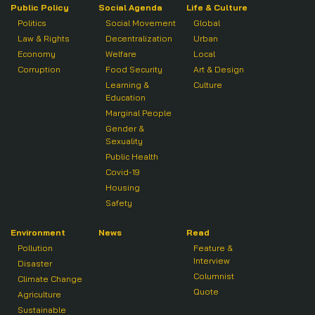
Public Policy
Social Agenda
Life & Culture
Politics
Social Movement
Global
Law & Rights
Decentralization
Urban
Economy
Welfare
Local
Corruption
Food Security
Art & Design
Learning &
Culture
Education
Marginal People
Gender &
Sexuality
Public Health
Covid-19
Housing
Safety
Environment
News
Read
Pollution
Feature &
Interview
Disaster
Columnist
Climate Change
Quote
Agriculture
Sustainable