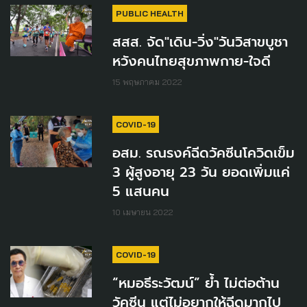
PUBLIC HEALTH
สสส. จัด"เดิน-วิ่ง"วันวิสาขบูชา
หวังคนไทยสุขภาพกาย-ใจดี
15 พฤษภาคม 2022
COVID-19
อสม. รณรงค์ฉีดวัคซีนโควิดเข็ม
3 ผู้สูงอายุ 23 วัน ยอดเพิ่มแค่
5 แสนคน
10 เมษายน 2022
COVID-19
“หมอธีระวัฒน์” ย้ำ ไม่ต่อต้าน
วัคซีน แต่ไม่อยากให้ฉีดมากไป