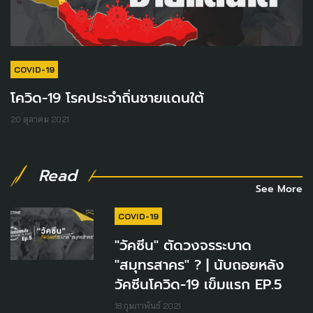
COVID-19
โควิด-19 โรคประจำถิ่นชายแดนใต้
20 ตุลาคม 2021
Read
See More
COVID-19
"วัคซีน" ตัดวงจรระบาด
"สมุทรสาคร" ? | นับถอยหลัง
วัคซีนโควิด-19 เข็มแรก EP.5
18 กุมภาพันธ์ 2021