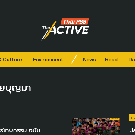
& Culture
Environment
News
Read
Da
อยบุญมา
P
นิรโทษกรรม ฉบับ
ป