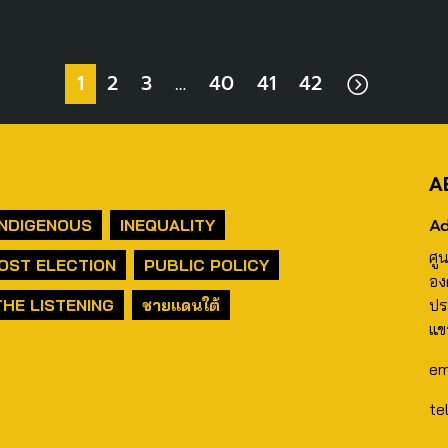
1
2
3
…
40
41
42
A
Ad
INDIGENOUS
INEQUALITY
ศู
OST ELECTION
PUBLIC POLICY
อง
THE LISTENING
ชายแดนใต้
ปร
แข
em
te