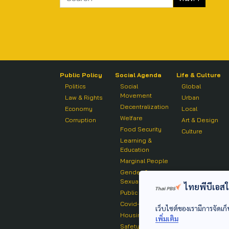
Public Policy
Social Agenda
Life & Culture
Politics
Social
Global
Movement
Law & Rights
Urban
Decentralization
Economy
Local
Welfare
Corruption
Art & Design
Food Security
Culture
Learning &
Education
Marginal People
Gender &
Sexuality
ไทยพีบีเอสใช้
Public Health
Covid-19
เว็บไซต์ของเรามีการจัดเก็
Housing
เพิ่มเติม
Safety