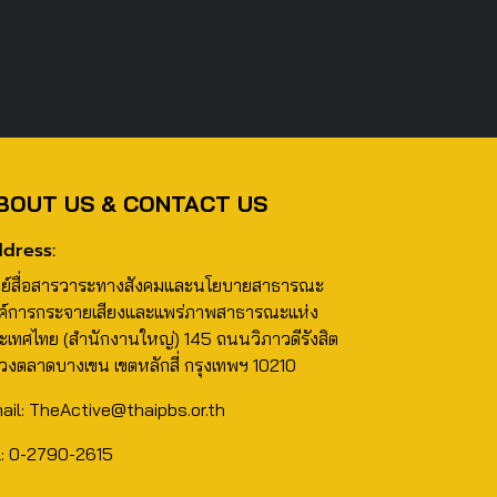
BOUT US & CONTACT US
dress:
นย์สื่อสารวาระทางสังคมและนโยบายสาธารณะ
ค์การกระจายเสียงและแพร่ภาพสาธารณะแห่ง
ะเทศไทย (สำนักงานใหญ่) 145 ถนนวิภาวดีรังสิต
วงตลาดบางเขน เขตหลักสี่ กรุงเทพฯ 10210
ail: TheActive@thaipbs.or.th
l: 0-2790-2615