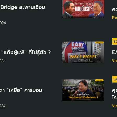
ridge สะพานเชื่อม
คว
Re
024
E
๊งผู้แพ้” ที่ไม่รู้ตัว ?
E
024
Vi
L
า “เหยื่อ” คาร์บอม
คุ
โร
024
Vi