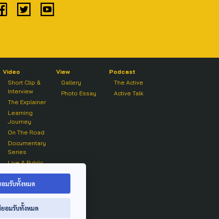
Video
View
Podcast
Short Clip &
Gallery
The Active
Interview
Photo Essay
Active Talk
The Explainer
Learning
Journey
On The Road
Documentary
Series
Live & Public
Forum
On air Clip
ยอมรับทั้งหมด
่ยอมรับทั้งหมด