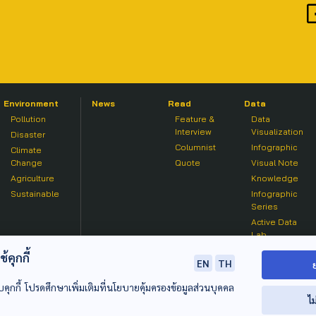
Environment
News
Read
Data
Pollution
Feature &
Data
Interview
Visualization
Disaster
Columnist
Infographic
Climate
Change
Quote
Visual Note
Agriculture
Knowledge
Sustainable
Infographic
Series
Active Data
Lab
คุกกี้
EN
TH
บคุกกี้ โปรดศึกษาเพิ่มเติมที่นโยบายคุ้มครองข้อมูลส่วนบุคคล
ไม