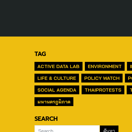
TAG
ACTIVE DATA LAB
ENVIRONMENT
LIFE & CULTURE
POLICY WATCH
P
SOCIAL AGENDA
THAIPROTESTS
มหานครภูมิภาค
SEARCH