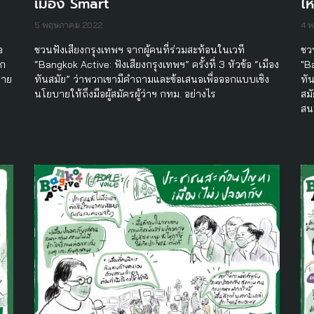
เมือง Smart
ไ
5 พฤษภาคม 2022
4 
อ
ชวนฟังเสียงกรุงเทพฯ จากผู้คนที่ร่วมสะท้อนในเวที
ชว
าก
“Bangkok Active: ฟังเสียงกรุงเทพฯ” ครั้งที่ 3 หัวข้อ “เมือง
"Ba
มาย
ทันสมัย” ว่าพวกเขามีคำถามและข้อเสนอเพื่อออกแบบเชิง
ทั
นโยบายให้ถึงมือผู้สมัครผู้ว่าฯ กทม. อย่างไร
สม
สน