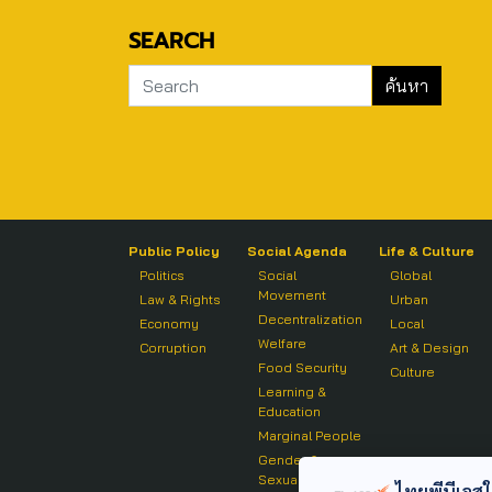
SEARCH
Public Policy
Social Agenda
Life & Culture
Politics
Social
Global
Movement
Law & Rights
Urban
Decentralization
Economy
Local
Welfare
Corruption
Art & Design
Food Security
Culture
Learning &
Education
Marginal People
Gender &
Sexuality
ไทยพีบีเอสใช้