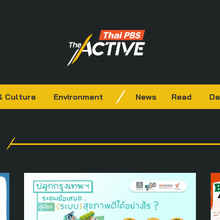
& Culture
Environment
News
Read
Da