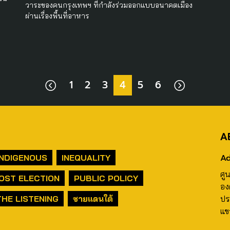
วาระของคนกรุงเทพฯ ที่กำลังร่วมออกแบบอนาคตเมือง
ผ่านเรื่องพื้นที่อาหาร
1
2
3
4
5
6
A
Ad
INDIGENOUS
INEQUALITY
ศู
OST ELECTION
PUBLIC POLICY
อง
THE LISTENING
ชายแดนใต้
ปร
แข