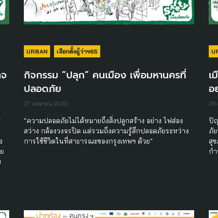
URBAN
เลือกตั้งผู้ว่าฯ65
U
าจ
กิจกรรม “ปลุก” คนเมือง เพื่อมหานครที่
เม
ปลอดภัย
อ
27 เมษายน 2022
26
ช
“ความปลอดภัยไม่ได้หมายถึงสิ่งปลูกสร้าง อย่าง ไฟส่อง
ปั
สว่าง กล้องวงจรปิด แต่รวมถึงความรู้สึกปลอดภัยระหว่าง
ภั
ง
การใช้ชีวิตในที่สาธารณะของกรุงเทพฯ ด้วย”
สุข
ดย
กำ
ย