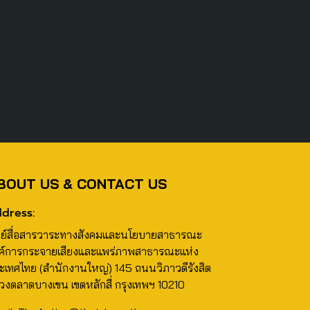
BOUT US & CONTACT US
dress:
นย์สื่อสารวาระทางสังคมและนโยบายสาธารณะ
ค์การกระจายเสียงและแพร่ภาพสาธารณะแห่ง
ะเทศไทย (สำนักงานใหญ่) 145 ถนนวิภาวดีรังสิต
วงตลาดบางเขน เขตหลักสี่ กรุงเทพฯ 10210