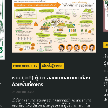
U
สำ
ผู
FOOD SECURITY
เลือกตั้งผู้ว่าฯ65
18 
ชวน (ว่าที่) ผู้ว่าฯ ออกแบบอนาคตเมือง
เมื
ด้วยพื้นที่อาหาร
’
ให้
กร
24 เมษายน 2022
พว
ประ
เมื่อวิกฤตอาหาร ส่งผลต่ออนาคตความมั่นคงทางอาหาร
ของเมือง นี่จึงเป็นโจทย์ใหญ่ของว่าที่ผู้บริหาร กทม. ใน
 ใน