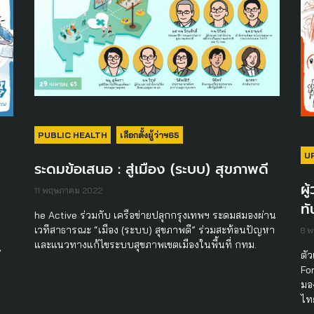
PUBLIC HEALTH
เลือกตั้งผู้ว่าฯ65
U
ระดมข้อเสนอ : สู่เมือง (ระบบ) สุขภาพดี
ผู
11 พฤษภาคม 2022
ทั
he Active ร่วมกับ เครือข่ายปลุกกรุงเทพฯ ระดมสมองผ่าน
เวทีสาธารณะ “เมือง (ระบบ) สุขภาพดี” ร่วมสะท้อนปัญหา
8 
และแนวทางแก้ไขระบบสุขภาพเขตเมืองในพื้นที่ กทม.
ตัว
้
For
มอ
ไทย