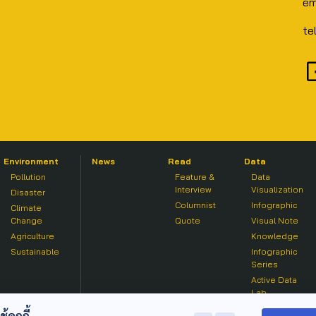
em
te
Environment
News
Read
Data
Pollution
Feature &
Data
Interview
Visualization
Disaster
Columnist
Infographic
Climate
Change
Quote
Visual Note
Agriculture
Knowledge
Sustainable
Infographic
Series
Active Data
Lab
คุกกี้