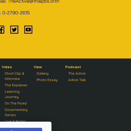
ail: TheActive@thaipbs.or.th
l: 0-2790-2615
Video
View
Podcast
Short Clip &
Gallery
The Active
Interview
Photo Essay
Active Talk
The Explainer
Learning
Journey
On The Road
Documentary
Series
Live & Public
Forum