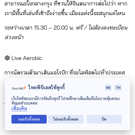
สาธารณะใจกลางกรุง ที่ชวนให้จินตนาการต่อไปว่า หาก
เรามีพื้นที่เล่นที่เข้าถึงง่ายขึ้น เมืองแห่งนี้จะสนุกแค่ไหน
ระหว่างเวลา 15.30 – 20.00 น.
ฟรี / ไม่ต้องลงทะเบียน
ล่วงหน้า
🔴 Live Aerobic
การนัดรวมตัวมาเต้นแอโรบิก ที่จะไลฟ์สดไปทั่วประเทศ
ชวนทุกคนมาขยับร่างกายเพื่อตัวเองและเมืองแห่งนี้
ไทยพีบีเอสใช้คุกกี้
EN
TH
เฉพาะวันที่ 20 มิ.ย. ระหว่างเวลา 17.00 – 17.30 น. (เริ่ม
เว็บไซต์ของเรามีการจัดเก็บคุกกี้ โปรดศึกษาเพิ่มเติมที่นโยบายคุ้มครอง
ข้อมูลส่วนบุคคล
ไลฟ์สดทุกช่องทางออนไลน์ของ Thai PBS เวลา 16.30
เพิ่มเติม
น.)
ยอมรับทั้งหมด
ไม่ยอมรับทั้งหมด
ปิด