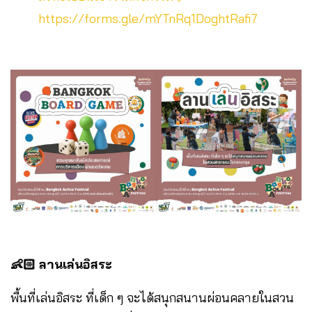
https://forms.gle/mYTnRq1DoghtRafi7
👶🏻 ลานเล่นอิสระ
พื้นที่เล่นอิสระ ที่เด็ก ๆ จะได้สนุกสนานผ่อนคลายในสวน