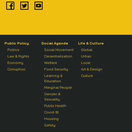
Public Policy
Social Agenda
Life & Culture
Politics
Social Movement
Global
Law & Rights
Decentralization
Urban
Economy
Welfare
Local
Corruption
Food Security
Art & Design
Learning &
Culture
Education
Marginal People
Gender &
Sexuality
Public Health
Covid-19
Housing
Safety