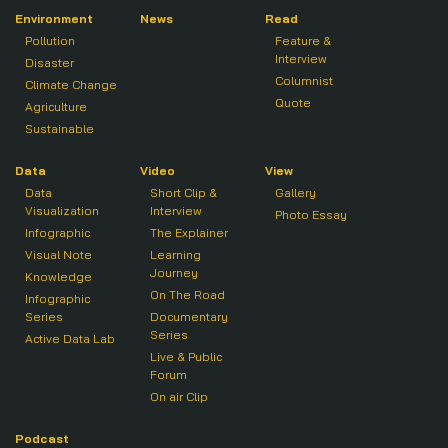
Environment
News
Read
Pollution
Feature &
Interview
Disaster
Columnist
Climate Change
Quote
Agriculture
Sustainable
Data
Video
View
Data
Short Clip &
Gallery
Visualization
Interview
Photo Essay
Infographic
The Explainer
Visual Note
Learning
Journey
Knowledge
On The Road
Infographic
Series
Documentary
Series
Active Data Lab
Live & Public
Forum
On air Clip
Podcast