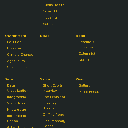
Public Health
Covid-19
Housing
Safety
Environment
News
Read
Pollution
Feature &
Interview
Disaster
Columnist
Climate Change
Quote
Agriculture
Sustainable
Data
Video
View
Data
Short Clip &
Gallery
Visualization
Interview
Photo Essay
Infographic
The Explainer
Visual Note
Learning
Journey
Knowledge
On The Road
Infographic
Series
Documentary
Series
Active Data Lab