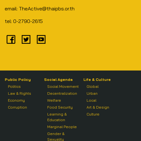
email: TheActive@thaipbs.or.th
tel: 0-2790-2615
Public Policy
Social Agenda
Life & Culture
Politics
Social Movement
Global
Law & Rights
Decentralization
Urban
Economy
Welfare
Local
Corruption
Food Security
Art & Design
Learning &
Culture
Education
Marginal People
Gender &
Sexuality