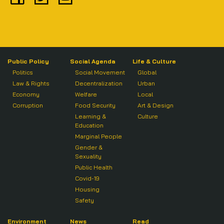
Public Policy
Social Agenda
Life & Culture
Politics
Social Movement
Global
Law & Rights
Decentralization
Urban
Economy
Welfare
Local
Corruption
Food Security
Art & Design
Learning &
Culture
Education
Marginal People
Gender &
Sexuality
Public Health
Covid-19
Housing
Safety
Environment
News
Read