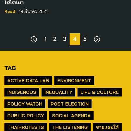
โอ่โดเชา
Read
- 19 มีนาคม 2021
1
2
3
4
5
TAG
ACTIVE DATA LAB
ENVIRONMENT
INDIGENOUS
INEQUALITY
LIFE & CULTURE
POLICY WATCH
POST ELECTION
PUBLIC POLICY
SOCIAL AGENDA
THAIPROTESTS
THE LISTENING
ชายแดนใต้