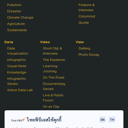
Pollution
Feature &
Interview
Disaster
Columnist
Climate Change
Quote
Agriculture
Sustainable
Data
Video
View
Data
Short Clip &
Gallery
Visualization
Interview
Photo Essay
Infographic
The Explainer
Visual Note
Learning
Journey
Knowledge
On The Road
Infographic
Series
Documentary
Series
Active Data Lab
Live & Public
Forum
On air Clip
Podcast
ไทยพีบีเอสใช้คุกกี้
EN
TH
The Active