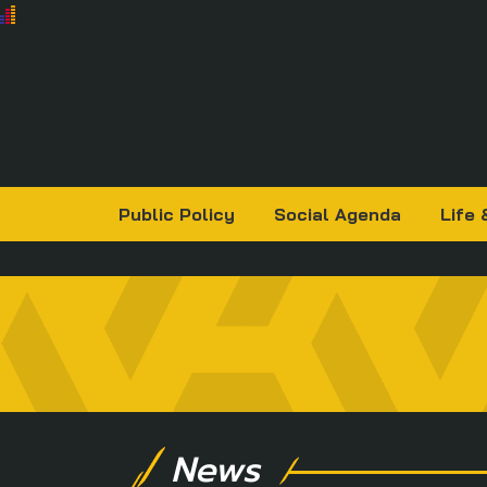
Public Policy
Social Agenda
Life 
News