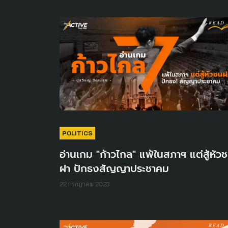
POLITICS
อ่านเกม "ก้าวไกล" แพ้ในสภาฯ แต่สู้หัว
ฝา ปักธงสัญญาประชาคม
22 กรกฎาคม 2023