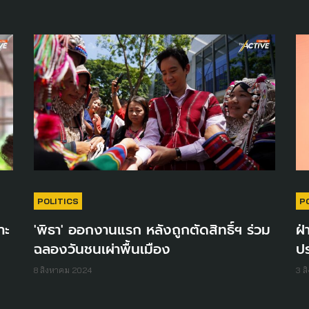
POLITICS
P
าะ
'พิธา' ออกงานแรก หลังถูกตัดสิทธิ์ฯ ร่วม
ฝ่
ฉลองวันชนเผ่าพื้นเมือง
ป
8 สิงหาคม 2024
3 ส