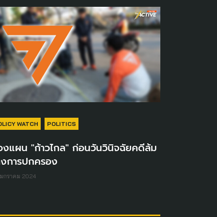
OLICY WATCH
POLITICS
องแผน "ก้าวไกล" ก่อนวันวินิจฉัยคดีล้ม
้างการปกครอง
 มกราคม 2024