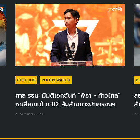
POLITICS
POLICY WATCH
P
ศาล รธน. มีมติเอกฉันท์ "พิธา - ก้าวไกล"
ส่
หาเสียงแก้ ม.112 ล้มล้างการปกครองฯ
ล
31 มกราคม 2024
30