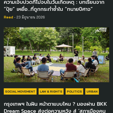
ความเจ็บปวดที่ไม่จบในวันเกิดเหตุ : บทเรียนจาก
“ปุ้ย” เหยื่อ…ที่ถูกกระทำซ้ำใน “ทนายปีศาจ”
Read
- 23 มิถุนายน 2026
SOCIAL MOVEMENT
LAW & RIGHTS
POLITICS
URBAN
กรุงเทพฯ ในฝัน หน้าตาแบบไหน ? มองผ่าน BKK
Dream Space ส่งต่อความหวัง สู่ ‘สภาเมืองคน