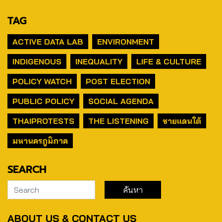
TAG
ACTIVE DATA LAB
ENVIRONMENT
INDIGENOUS
INEQUALITY
LIFE & CULTURE
POLICY WATCH
POST ELECTION
PUBLIC POLICY
SOCIAL AGENDA
THAIPROTESTS
THE LISTENING
ชายแดนใต้
มหานครภูมิภาค
SEARCH
ABOUT US & CONTACT US