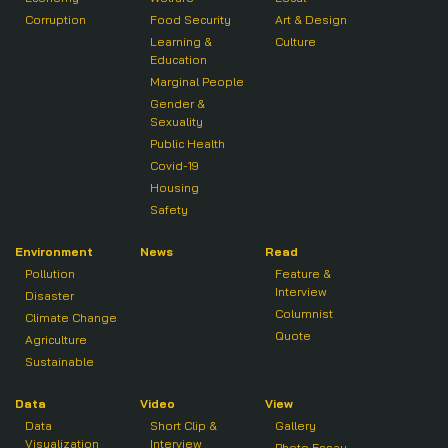
Corruption
Food Security
Art & Design
Learning &
Culture
Education
Marginal People
Gender &
Sexuality
Public Health
Covid-19
Housing
Safety
Environment
News
Read
Pollution
Feature &
Interview
Disaster
Columnist
Climate Change
Quote
Agriculture
Sustainable
Data
Video
View
Data
Short Clip &
Gallery
Visualization
Interview
Photo Essay