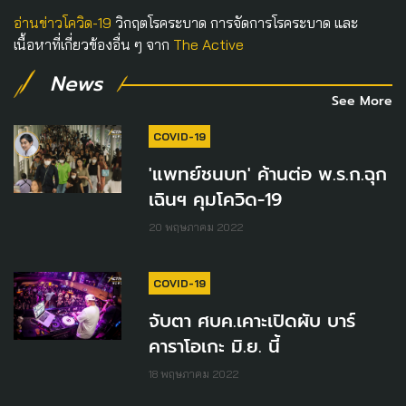
อ่านข่าวโควิด-19
วิกฤตโรคระบาด การจัดการโรคระบาด และ
เนื้อหาที่เกี่ยวข้องอื่น ๆ จาก
The Active
News
See More
COVID-19
'แพทย์ชนบท' ค้านต่อ พ.ร.ก.ฉุก
เฉินฯ คุมโควิด-19
20 พฤษภาคม 2022
COVID-19
จับตา ศบค.เคาะเปิดผับ บาร์
คาราโอเกะ มิ.ย. นี้
18 พฤษภาคม 2022