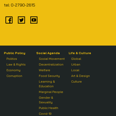
tel: 0-2790-2615
Public Policy
Social Agenda
Life & Culture
Politics
Social Movement
Global
Law & Rights
Decentralization
Urban
Economy
Welfare
Local
Corruption
Food Security
Art & Design
Learning &
Culture
Education
Marginal People
Gender &
Sexuality
Public Health
Covid-19