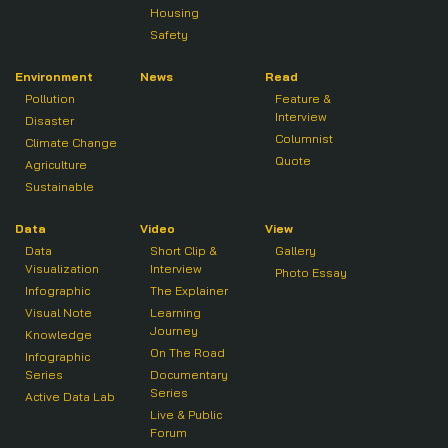
Housing
Safety
Environment
News
Read
Pollution
Feature &
Interview
Disaster
Columnist
Climate Change
Quote
Agriculture
Sustainable
Data
Video
View
Data
Short Clip &
Gallery
Visualization
Interview
Photo Essay
Infographic
The Explainer
Visual Note
Learning
Journey
Knowledge
On The Road
Infographic
Series
Documentary
Series
Active Data Lab
Live & Public
Forum