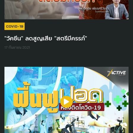
COVID-19
"วัคซีน" ลดสูญเสีย "สตรีมีครรภ์"
17 กันยายน 2021