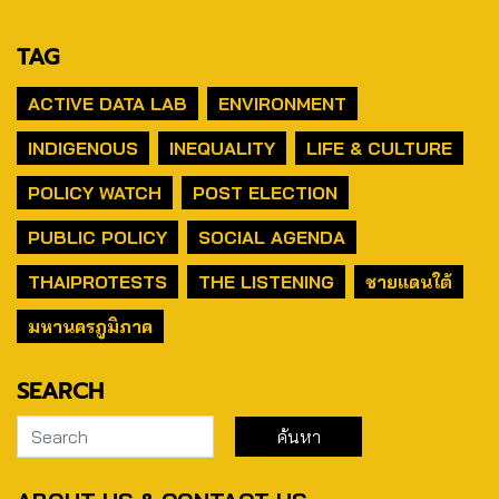
TAG
ACTIVE DATA LAB
ENVIRONMENT
INDIGENOUS
INEQUALITY
LIFE & CULTURE
POLICY WATCH
POST ELECTION
PUBLIC POLICY
SOCIAL AGENDA
THAIPROTESTS
THE LISTENING
ชายแดนใต้
มหานครภูมิภาค
SEARCH