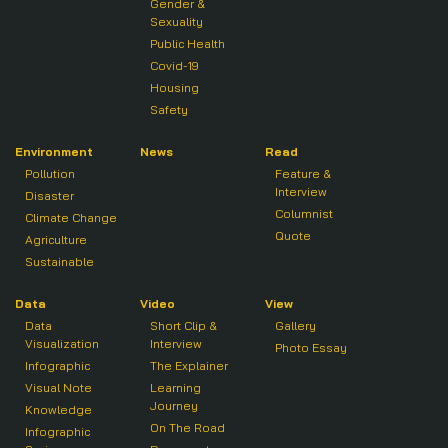
Gender &
Sexuality
Public Health
Covid-19
Housing
Safety
Environment
News
Read
Pollution
Feature &
Interview
Disaster
Columnist
Climate Change
Quote
Agriculture
Sustainable
Data
Video
View
Data
Short Clip &
Gallery
Visualization
Interview
Photo Essay
Infographic
The Explainer
Visual Note
Learning
Journey
Knowledge
On The Road
Infographic