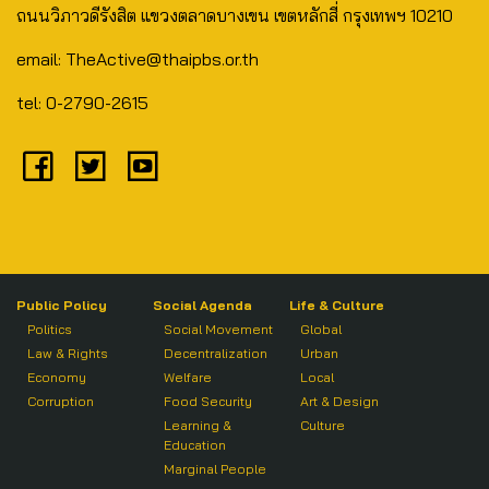
ถนนวิภาวดีรังสิต แขวงตลาดบางเขน เขตหลักสี่ กรุงเทพฯ 10210
email: TheActive@thaipbs.or.th
tel: 0-2790-2615
Public Policy
Social Agenda
Life & Culture
Politics
Social Movement
Global
Law & Rights
Decentralization
Urban
Economy
Welfare
Local
Corruption
Food Security
Art & Design
Learning &
Culture
Education
Marginal People