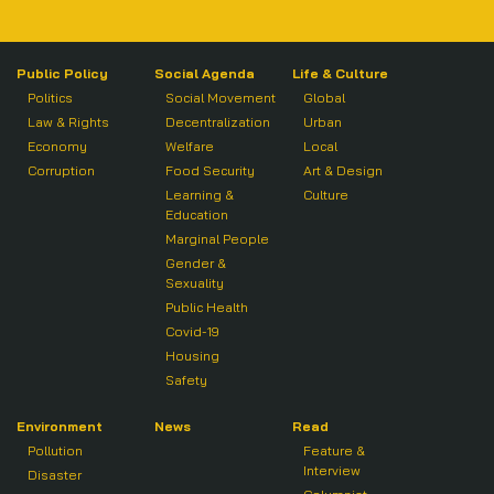
Public Policy
Social Agenda
Life & Culture
Politics
Social Movement
Global
Law & Rights
Decentralization
Urban
Economy
Welfare
Local
Corruption
Food Security
Art & Design
Learning &
Culture
Education
Marginal People
Gender &
Sexuality
Public Health
Covid-19
Housing
Safety
Environment
News
Read
Pollution
Feature &
Interview
Disaster