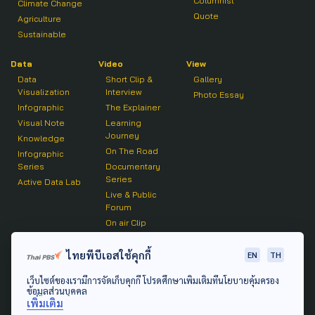
Columnist
Climate Change
Quote
Agriculture
Sustainable
Data
Video
View
Data
Short Clip &
Gallery
Visualization
Interview
Photo Essay
Infographic
The Explainer
Visual Note
Learning
Journey
Knowledge
On The Road
Infographic
Series
Documentary
Series
Active Data Lab
Live & Public
Forum
On air Clip
Podcast
ไทยพีบีเอสใช้คุกกี้
EN
TH
The Active
เว็บไซต์ของเรามีการจัดเก็บคุกกี้ โปรดศึกษาเพิ่มเติมที่นโยบายคุ้มครอง
Active Talk
ข้อมูลส่วนบุคคล
เพิ่มเติม