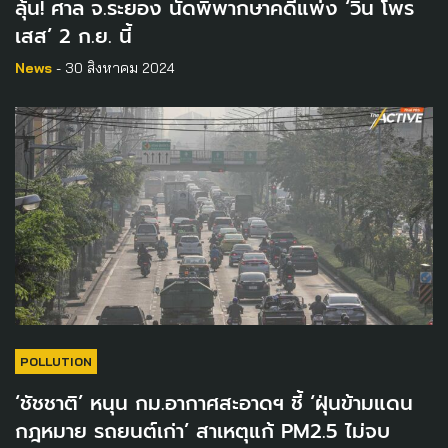
ลุ้น! ศาล จ.ระยอง นัดพิพากษาคดีแพ่ง ‘วิน โพร
เสส’ 2 ก.ย. นี้
News
- 30 สิงหาคม 2024
POLLUTION
‘ชัชชาติ’ หนุน กม.อากาศสะอาดฯ ชี้ ‘ฝุ่นข้ามแดน
กฎหมาย รถยนต์เก่า’ สาเหตุแก้ PM2.5 ไม่จบ