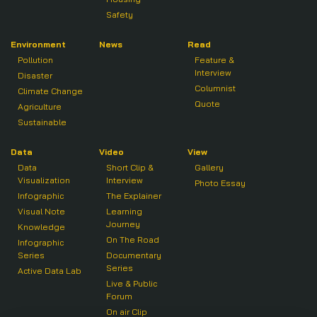
Safety
Environment
News
Read
Pollution
Feature &
Interview
Disaster
Columnist
Climate Change
Quote
Agriculture
Sustainable
Data
Video
View
Data
Short Clip &
Gallery
Visualization
Interview
Photo Essay
Infographic
The Explainer
Visual Note
Learning
Journey
Knowledge
On The Road
Infographic
Series
Documentary
Series
Active Data Lab
Live & Public
Forum
On air Clip