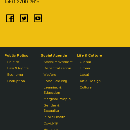
tel: 0-2790-2615
Public Policy
Social Agenda
Life & Culture
Politics
Social Movement
Global
Law & Rights
Decentralization
Urban
Economy
Welfare
Local
Corruption
Food Security
Art & Design
Learning &
Culture
Education
Marginal People
Gender &
Sexuality
Public Health
Covid-19
Housing