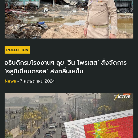
POLLUTION
อธิบดีกรมโรงงานฯ ลุย ‘วิน โพรเสส’ สั่งจัดการ
‘อลูมิเนียมดรอส’ ส่งกลิ่นเหม็น
News
- 7 พฤษภาคม 2024