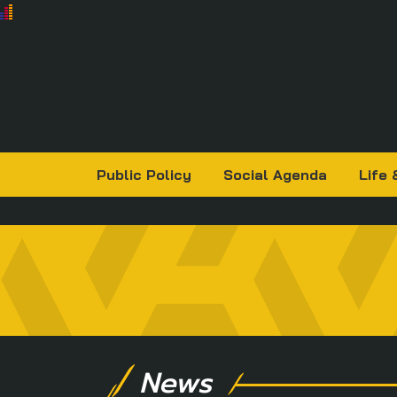
Public Policy
Social Agenda
Life 
News