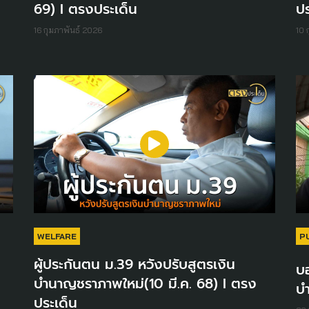
69) I ตรงประเด็น
ปร
16 กุมภาพันธ์ 2026
10 
WELFARE
P
ผู้ประกันตน ม.39 หวังปรับสูตรเงิน
บ
บำนาญชราภาพใหม่(10 มี.ค. 68) I ตรง
บ
ประเด็น