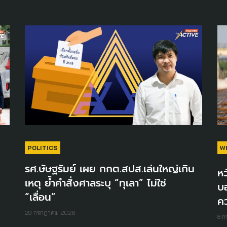
POLITICS
W
รศ.ษัษฐรัมย์ เผย กกต.สปส.เล่นใหญ่เกิน
หว
เหตุ ย้ำคำสั่งศาลระบุ “ทุเลา” ไม่ใช่
บอ
“เลื่อน”
คว
29 กรกฎาคม 2026
8 