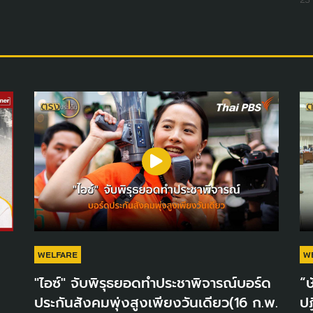
WELFARE
W
"ไอซ์" จับพิรุธยอดทำประชาพิจารณ์บอร์ด
“ษ
ประกันสังคมพุ่งสูงเพียงวันเดียว(16 ก.พ.
ปฏ