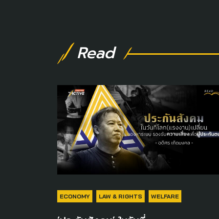
Read
ECONOMY
LAW & RIGHTS
WELFARE