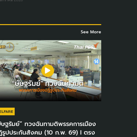
See More
ELFARE
ัษฐรัมย์” ทวงฉันทามติพรรคการเมือง
ิรูปประกันสังคม (10 ก.พ. 69) I ตรง