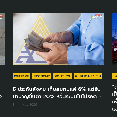
WELFARE
ECONOMY
POLITICS
PUBLIC HEALTH
L
“ต
ชี้ ประกันสังคม เก็บสมทบแค่ 6% แต่รับ
เป
ง
บำนาญขั้นต่ำ 20% หวั่นระบบไปไม่รอด​ ?
เพ
1 กุมภาพันธ์ 2026
แ
25