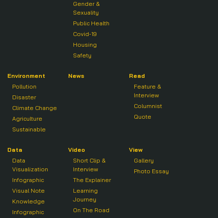
Gender &
Sexuality
Public Health
Covid-19
Housing
Safety
Environment
News
Read
Pollution
Feature &
Interview
Disaster
Columnist
Climate Change
Quote
Agriculture
Sustainable
Data
Video
View
Data
Short Clip &
Gallery
Visualization
Interview
Photo Essay
Infographic
The Explainer
Visual Note
Learning
Journey
Knowledge
On The Road
Infographic