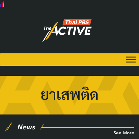
ยาเสพติด
News
See More