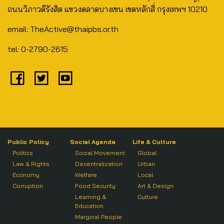
ถนนวิภาวดีรังสิต แขวงตลาดบางเขน เขตหลักสี่ กรุงเทพฯ 10210
email: TheActive@thaipbs.or.th
tel: 0-2790-2615
Public Policy
Social Agenda
Life & Culture
Politics
Social Movement
Global
Law & Rights
Decentralization
Urban
Economy
Welfare
Local
Corruption
Food Security
Art & Design
Learning &
Culture
Education
Marginal People