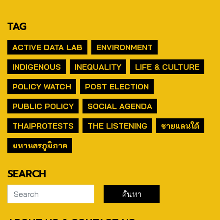
TAG
ACTIVE DATA LAB
ENVIRONMENT
INDIGENOUS
INEQUALITY
LIFE & CULTURE
POLICY WATCH
POST ELECTION
PUBLIC POLICY
SOCIAL AGENDA
THAIPROTESTS
THE LISTENING
ชายแดนใต้
มหานครภูมิภาค
SEARCH