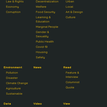
Law & Rights
Decentralization
Urban
Economy
Welfare
Local
Corruption
Food Security
Art & Design
Learning &
Culture
Education
Marginal People
Gender &
Sexuality
Public Health
Covid-19
Housing
Safety
Environment
News
Read
Pollution
Feature &
Interview
Disaster
Columnist
Climate Change
Quote
Agriculture
Sustainable
Data
Video
View