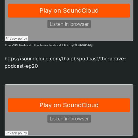
Thai PBS Podcast
·
The Active Podcast EP.26 ผู้เรียนคนสำคัญ
https://soundcloud.com/thaipbspodcast/the-active-
podcast-ep20