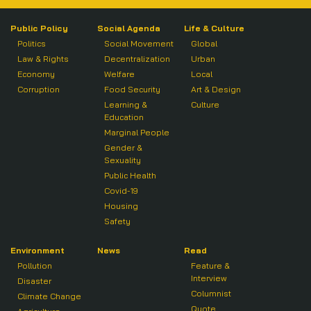
Public Policy
Social Agenda
Life & Culture
Politics
Social Movement
Global
Law & Rights
Decentralization
Urban
Economy
Welfare
Local
Corruption
Food Security
Art & Design
Learning &
Culture
Education
Marginal People
Gender &
Sexuality
Public Health
Covid-19
Housing
Safety
Environment
News
Read
Pollution
Feature &
Interview
Disaster
Columnist
Climate Change
Quote