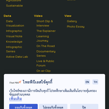
Agriculture
Sustainable
Data
Video
View
Data
Short Clip &
Gallery
Visualization
Interview
Photo Essay
Infographic
The Explainer
Visual Note
Learning
Journey
Knowledge
On The Road
Infographic
Series
Documentary
Series
Active Data Lab
Live & Public
Forum
On air Clip
Podcast
ไทยพีบีเอสใช้คุกกี้
EN
TH
The Active
เว็บไซต์ของเรามีการจัดเก็บคุกกี้ โปรดศึกษาเพิ่มเติมที่นโยบายคุ้มครอง
Active Talk
ข้อมูลส่วนบุคคล
เพิ่มเติม
© 2020 องค์การกระจายเสียงและแพร่ภาพสาธารณะแห่ง
ยอมรับทั้งหมด
ไม่ยอมรับทั้งหมด
ปิด