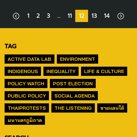
1
2
3
…
11
12
13
14
TAG
ACTIVE DATA LAB
ENVIRONMENT
INDIGENOUS
INEQUALITY
LIFE & CULTURE
POLICY WATCH
POST ELECTION
PUBLIC POLICY
SOCIAL AGENDA
THAIPROTESTS
THE LISTENING
ชายแดนใต้
มหานครภูมิภาค