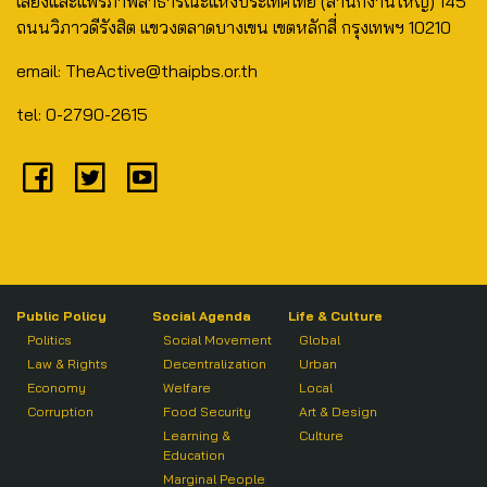
เสียงและแพร่ภาพสาธารณะแห่งประเทศไทย (สำนักงานใหญ่) 145
ถนนวิภาวดีรังสิต แขวงตลาดบางเขน เขตหลักสี่ กรุงเทพฯ 10210
email: TheActive@thaipbs.or.th
tel: 0-2790-2615
Public Policy
Social Agenda
Life & Culture
Politics
Social Movement
Global
Law & Rights
Decentralization
Urban
Economy
Welfare
Local
Corruption
Food Security
Art & Design
Learning &
Culture
Education
Marginal People