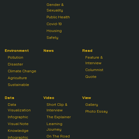
Gender &
Sexuality
Public Health
Covid-19
Housing
Safety
Environment
News
Read
Pollution
Feature &
Interview
Disaster
Columnist
Climate Change
Quote
Agriculture
Sustainable
Data
Video
View
Data
Short Clip &
Gallery
Visualization
Interview
Photo Essay
Infographic
The Explainer
Visual Note
Learning
Journey
Knowledge
On The Road
Infographic