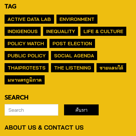
TAG
ACTIVE DATA LAB
ENVIRONMENT
INDIGENOUS
INEQUALITY
LIFE & CULTURE
POLICY WATCH
POST ELECTION
PUBLIC POLICY
SOCIAL AGENDA
THAIPROTESTS
THE LISTENING
ชายแดนใต้
มหานครภูมิภาค
SEARCH
ABOUT US & CONTACT US