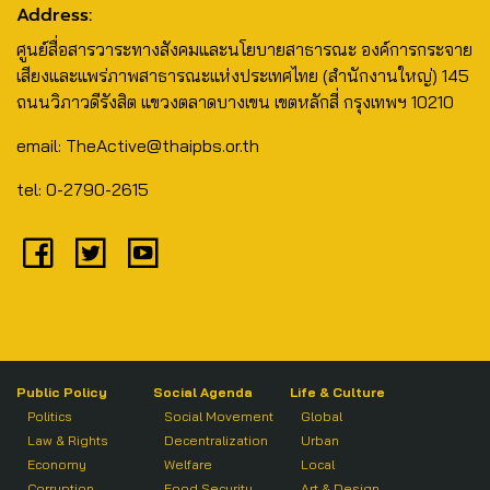
Address:
ศูนย์สื่อสารวาระทางสังคมและนโยบายสาธารณะ องค์การกระจาย
เสียงและแพร่ภาพสาธารณะแห่งประเทศไทย (สำนักงานใหญ่) 145
ถนนวิภาวดีรังสิต แขวงตลาดบางเขน เขตหลักสี่ กรุงเทพฯ 10210
email: TheActive@thaipbs.or.th
tel: 0-2790-2615
Public Policy
Social Agenda
Life & Culture
Politics
Social Movement
Global
Law & Rights
Decentralization
Urban
Economy
Welfare
Local
Corruption
Food Security
Art & Design