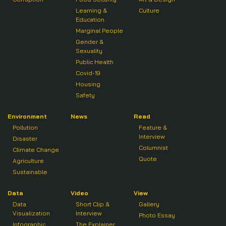
Learning &
Culture
Education
Marginal People
Gender &
Sexuality
Public Health
Covid-19
Housing
Safety
Environment
News
Read
Pollution
Feature &
Interview
Disaster
Columnist
Climate Change
Quote
Agriculture
Sustainable
Data
Video
View
Data
Short Clip &
Gallery
Visualization
Interview
Photo Essay
Infographic
The Explainer