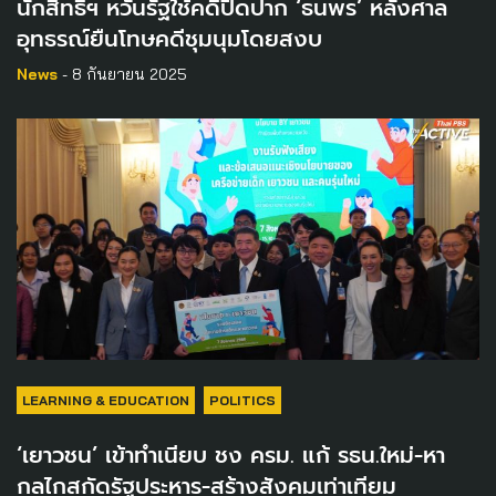
นักสิทธิฯ หวั่นรัฐใช้คดีปิดปาก ‘ธนพร’ หลังศาล
อุทธรณ์ยืนโทษคดีชุมนุมโดยสงบ
News
- 8 กันยายน 2025
LEARNING & EDUCATION
POLITICS
‘เยาวชน’ เข้าทำเนียบ ชง ครม. แก้ รธน.ใหม่-หา
กลไกสกัดรัฐประหาร-สร้างสังคมเท่าเทียม