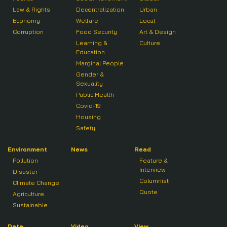
Law & Rights
Decentralization
Urban
Economy
Welfare
Local
Corruption
Food Security
Art & Design
Learning &
Culture
Education
Marginal People
Gender &
Sexuality
Public Health
Covid-19
Housing
Safety
Environment
News
Read
Pollution
Feature &
Interview
Disaster
Columnist
Climate Change
Quote
Agriculture
Sustainable
Data
Video
View