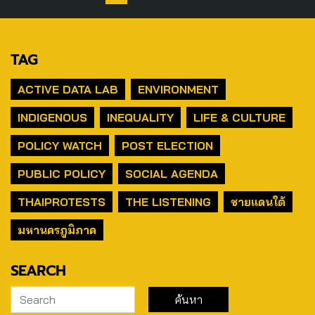
TAG
ACTIVE DATA LAB
ENVIRONMENT
INDIGENOUS
INEQUALITY
LIFE & CULTURE
POLICY WATCH
POST ELECTION
PUBLIC POLICY
SOCIAL AGENDA
THAIPROTESTS
THE LISTENING
ชายแดนใต้
มหานครภูมิภาค
SEARCH