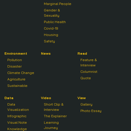
Marginal People
Gender &
Sexuality
Public Health
Covid-19
Housing
Safety
Environment
News
Read
Pollution
Feature &
Interview
Disaster
Columnist
Climate Change
Quote
Agriculture
Sustainable
Data
Video
View
Data
Short Clip &
Gallery
Visualization
Interview
Photo Essay
Infographic
The Explainer
Visual Note
Learning
Journey
Knowledge