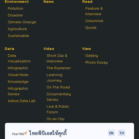
Environment
News
Read
Pollution
Feature &
Interview
Disaster
Columnist
Climate Change
Quote
Agriculture
Sustainable
Data
Video
View
Data
Short Clip &
Gallery
Visualization
Interview
Photo Essay
Infographic
The Explainer
Visual Note
Learning
Journey
Knowledge
On The Road
Infographic
Series
Documentary
Series
Active Data Lab
Live & Public
Forum
On air Clip
Podcast
ไทยพีบีเอสใช้คุกกี้
EN
TH
The Active