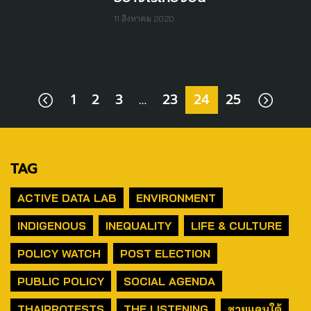
11 สิงหาคม 2020
1
2
3
…
23
24
25
TAG
ACTIVE DATA LAB
ENVIRONMENT
INDIGENOUS
INEQUALITY
LIFE & CULTURE
POLICY WATCH
POST ELECTION
PUBLIC POLICY
SOCIAL AGENDA
THAIPROTESTS
THE LISTENING
ชายแดนใต้