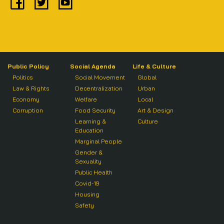
Public Policy
Social Agenda
Life & Culture
Politics
Social Movement
Global
Law & Rights
Decentralization
Urban
Economy
Welfare
Local
Corruption
Food Security
Art & Design
Learning &
Culture
Education
Marginal People
Gender &
Sexuality
Public Health
Covid-19
Housing
Safety