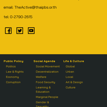
email: TheActive@thaipbs.or.th
tel: 0-2790-2615
Public Policy
Social Agenda
Life & Culture
Politics
Social Movement
Global
Law & Rights
Decentralization
Urban
Economy
Welfare
Local
Corruption
Food Security
Art & Design
Learning &
Culture
Education
Marginal People
Gender &
Sexuality