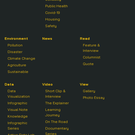
Public Health
Covid-19
Housing
Safety
Environment
News
Read
Pollution
Feature &
Interview
Disaster
Columnist
Climate Change
Quote
Agriculture
Sustainable
Data
Video
View
Data
Short Clip &
Gallery
Visualization
Interview
Photo Essay
Infographic
The Explainer
Visual Note
Learning
Journey
Knowledge
On The Road
Infographic
Series
Documentary
Series
Active Data Lab