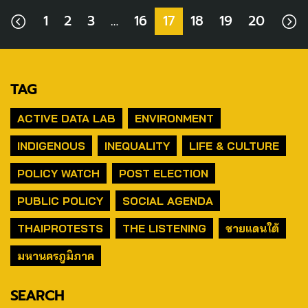
1
2
3
…
16
17
18
19
20
TAG
ACTIVE DATA LAB
ENVIRONMENT
INDIGENOUS
INEQUALITY
LIFE & CULTURE
POLICY WATCH
POST ELECTION
PUBLIC POLICY
SOCIAL AGENDA
THAIPROTESTS
THE LISTENING
ชายแดนใต้
มหานครภูมิภาค
SEARCH