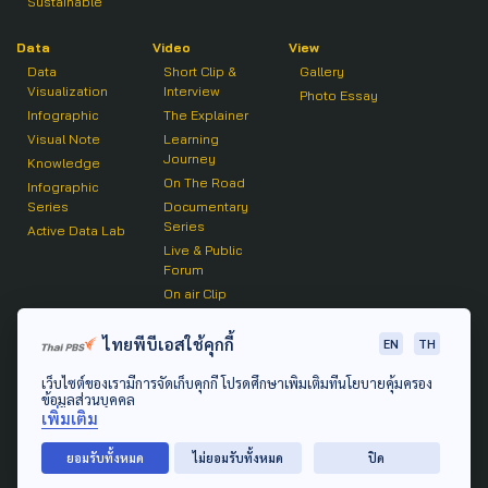
Sustainable
Data
Video
View
Data
Short Clip &
Gallery
Visualization
Interview
Photo Essay
Infographic
The Explainer
Visual Note
Learning
Journey
Knowledge
On The Road
Infographic
Series
Documentary
Series
Active Data Lab
Live & Public
Forum
On air Clip
Podcast
ไทยพีบีเอสใช้คุกกี้
EN
TH
The Active
เว็บไซต์ของเรามีการจัดเก็บคุกกี้ โปรดศึกษาเพิ่มเติมที่นโยบายคุ้มครอง
Active Talk
ข้อมูลส่วนบุคคล
เพิ่มเติม
© 2020 องค์การกระจายเสียงและแพร่ภาพสาธารณะแห่ง
ยอมรับทั้งหมด
ไม่ยอมรับทั้งหมด
ปิด
ประเทศไทย