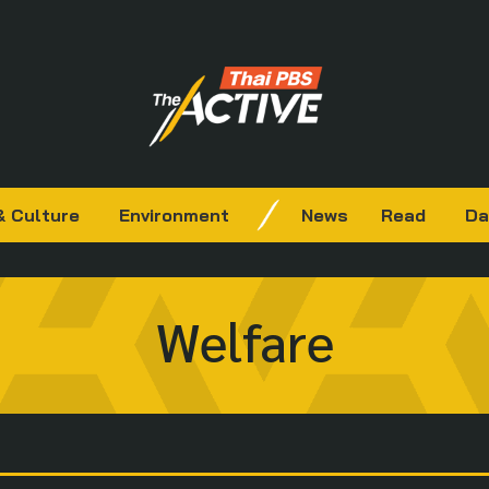
& Culture
Environment
News
Read
Da
Welfare