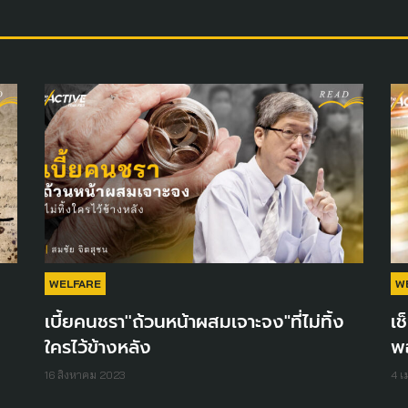
WELFARE
W
เบี้ยคนชรา''ถ้วนหน้าผสมเจาะจง"ที่ไม่ทิ้ง
เช
ใครไว้ข้างหลัง
พ
16 สิงหาคม 2023
4 