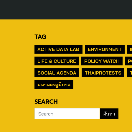
TAG
ACTIVE DATA LAB
ENVIRONMENT
LIFE & CULTURE
POLICY WATCH
P
SOCIAL AGENDA
THAIPROTESTS
มหานครภูมิภาค
SEARCH