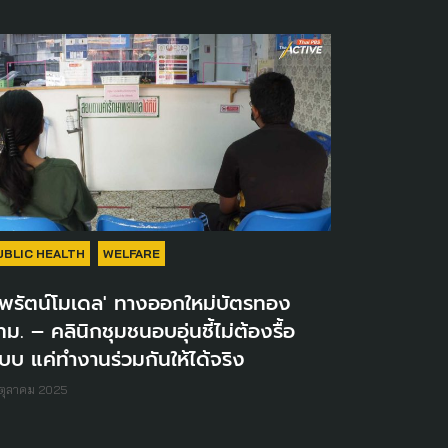
UBLIC HEALTH
WELFARE
นพรัตน์โมเดล' ทางออกใหม่บัตรทอง
ม. – คลินิกชุมชนอบอุ่นชี้ไม่ต้องรื้อ
บบ แค่ทำงานร่วมกันให้ได้จริง
ตุลาคม 2025