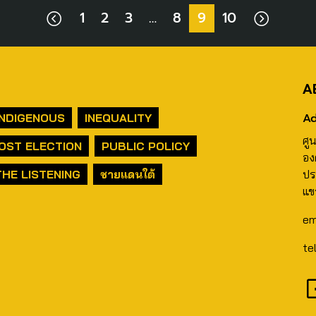
1
2
3
…
8
9
10
A
Ad
INDIGENOUS
INEQUALITY
ศู
OST ELECTION
PUBLIC POLICY
อง
THE LISTENING
ชายแดนใต้
ปร
แข
em
te