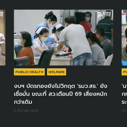
PUBLIC HEALTH
WELFARE
P
งบฯ บัตรทองยังไม่วิกฤต 'รมว.สธ.' ยัง
'
เชื่อมั่น ขณะที่ สว.เตือนปี 69 เสี่ยงหนัก
กท
กว่าเดิม
ระ
5 ธันวาคม 2025
23 