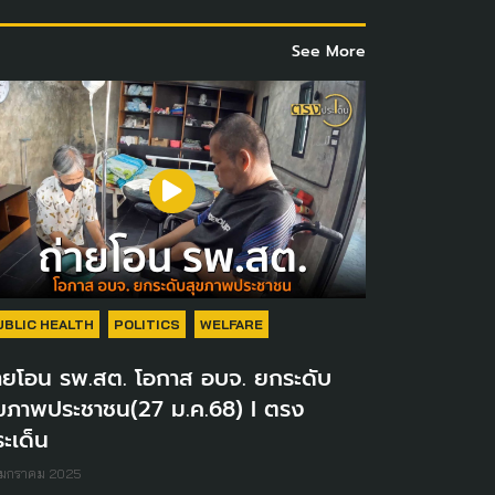
See More
UBLIC HEALTH
POLITICS
WELFARE
่ายโอน รพ.สต. โอกาส อบจ. ยกระดับ
ุขภาพประชาชน(27 ม.ค.68) I ตรง
ะเด็น
 มกราคม 2025