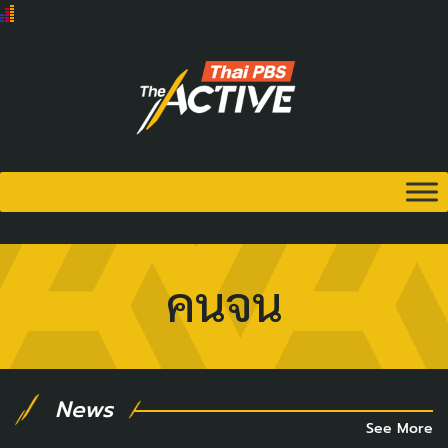
คนจน
News
See More