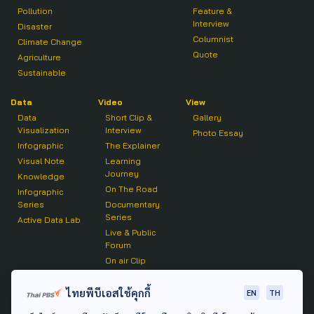
Pollution
Feature &
Interview
Disaster
Columnist
Climate Change
Quote
Agriculture
Sustainable
Data
Video
View
Data
Short Clip &
Gallery
Visualization
Interview
Photo Essay
Infographic
The Explainer
Visual Note
Learning
Journey
Knowledge
On The Road
Infographic
Series
Documentary
Series
Active Data Lab
Live & Public
Forum
On air Clip
Podcast
ไทยพีบีเอสใช้คุกกี้
EN
TH
The Active