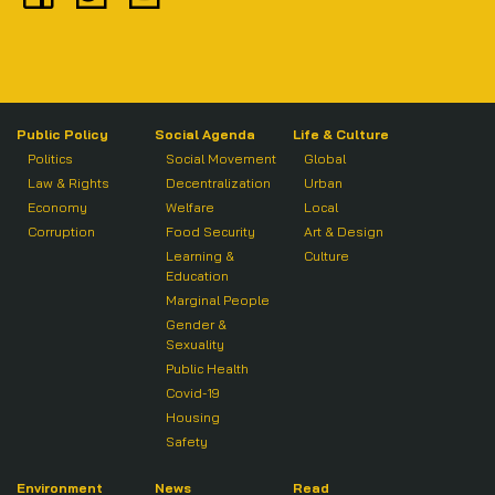
Public Policy
Social Agenda
Life & Culture
Politics
Social Movement
Global
Law & Rights
Decentralization
Urban
Economy
Welfare
Local
Corruption
Food Security
Art & Design
Learning &
Culture
Education
Marginal People
Gender &
Sexuality
Public Health
Covid-19
Housing
Safety
Environment
News
Read